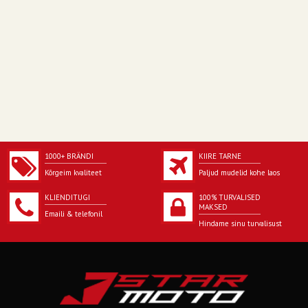
1000+ BRÄNDI
KIIRE TARNE
Kõrgeim kvaliteet
Paljud mudelid kohe laos
KLIENDITUGI
100% TURVALISED
MAKSED
Emaili & telefonil
Hindame sinu turvalisust