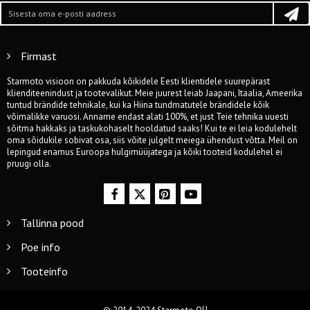
Firmast
Starmoto visioon on pakkuda kõikidele Eesti klientidele suurepärast
klienditeenindust ja tootevalikut. Meie juurest leiab Jaapani, Itaalia, Ameerika
tuntud brändide tehnikale, kui ka Hiina tundmatutele brändidele kõik
võimalikke varuosi. Anname endast alati 100%, et just Teie tehnika uuesti
sõitma hakkaks ja taskukohaselt hooldatud saaks! Kui te ei leia kodulehelt
oma sõidukile sobivat osa, siis võite julgelt meiega ühendust võtta. Meil on
lepingud enamus Euroopa hulgimüüjatega ja kõiki tooteid kodulehel ei
pruugi olla.
Tallinna pood
Poe info
Tooteinfo