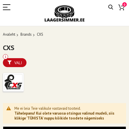
0
Avaleht
Brands
CXS
CXS
VALI
Me ei leia Teie valikule vastavaid tooteid.
Tähelepanu! Kui olete varuosa otsingus valinud mudeli, siis
klikige 'TÜHISTA' nuppu kõikide toodete nägemiseks