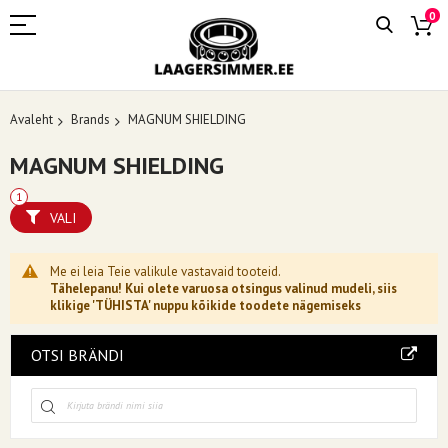
0
Avaleht
Brands
MAGNUM SHIELDING
MAGNUM SHIELDING
VALI
Me ei leia Teie valikule vastavaid tooteid.
Tähelepanu! Kui olete varuosa otsingus valinud mudeli, siis
klikige 'TÜHISTA' nuppu kõikide toodete nägemiseks
OTSI BRÄNDI