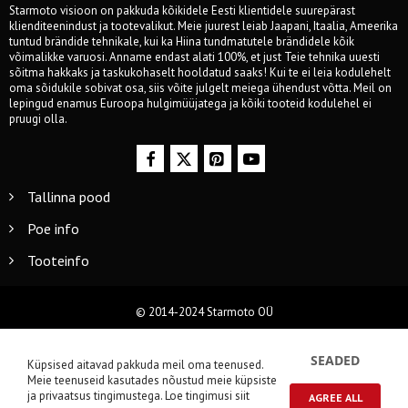
Starmoto visioon on pakkuda kõikidele Eesti klientidele suurepärast
klienditeenindust ja tootevalikut. Meie juurest leiab Jaapani, Itaalia, Ameerika
tuntud brändide tehnikale, kui ka Hiina tundmatutele brändidele kõik
võimalikke varuosi. Anname endast alati 100%, et just Teie tehnika uuesti
sõitma hakkaks ja taskukohaselt hooldatud saaks! Kui te ei leia kodulehelt
oma sõidukile sobivat osa, siis võite julgelt meiega ühendust võtta. Meil on
lepingud enamus Euroopa hulgimüüjatega ja kõiki tooteid kodulehel ei
pruugi olla.
Tallinna pood
Poe info
Tooteinfo
© 2014-2024 Starmoto OÜ
SEADED
Küpsised aitavad pakkuda meil oma teenused.
Meie teenuseid kasutades nõustud meie küpsiste
ja privaatsus tingimustega.
Loe tingimusi siit
AGREE ALL
0