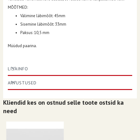
MÕÕTMED:
Välimine läbimõõt: 45mm
Sisemine läbimõõt: 33mm
Paksus: 10,5 mm
Müüdud paarina.
LISAINFO
ARVUSTUSED
Kliendid kes on ostnud selle toote ostsid ka
need