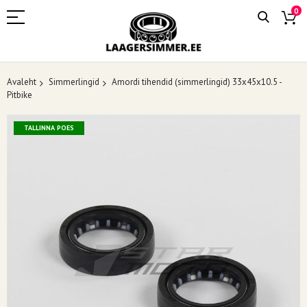
0
Avaleht
Simmerlingid
Amordi tihendid (simmerlingid) 33x45x10.5 -
Pitbike
Skip
TALLINNA POES
to
the
end
of
the
images
gallery