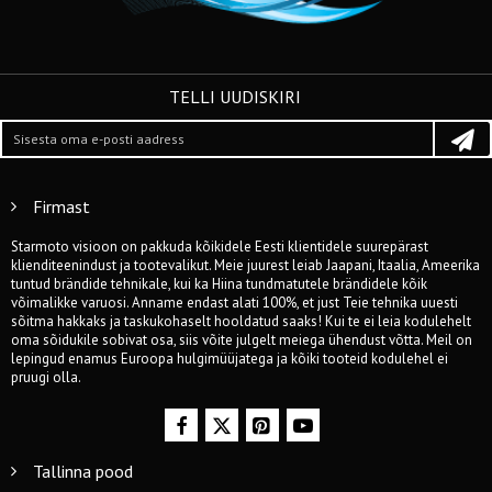
TELLI UUDISKIRI
Firmast
Starmoto visioon on pakkuda kõikidele Eesti klientidele suurepärast
klienditeenindust ja tootevalikut. Meie juurest leiab Jaapani, Itaalia, Ameerika
tuntud brändide tehnikale, kui ka Hiina tundmatutele brändidele kõik
võimalikke varuosi. Anname endast alati 100%, et just Teie tehnika uuesti
sõitma hakkaks ja taskukohaselt hooldatud saaks! Kui te ei leia kodulehelt
oma sõidukile sobivat osa, siis võite julgelt meiega ühendust võtta. Meil on
lepingud enamus Euroopa hulgimüüjatega ja kõiki tooteid kodulehel ei
pruugi olla.
Tallinna pood