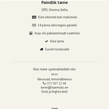
Paindlik tarne
DPD, Omniva, Itella
Kiire interneti teel maksmine
14 päeva raha tagasi garantii
oju või pakiautomaati saatmine
K
Kiire tarne
Suurim tootevalik
Küsi meie spetsialistidelt nõu
Kevin
Varuosad, remonditeenus
+372 507 22 48
kevin@starmoto.ee
Eesti ja Inglise keel
Janek