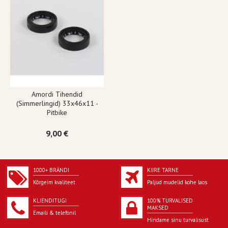
Amordi Tihendid
(simmerlingid) 33x46x11 -
Pitbike
9,00 €
1000+ BRÄNDI
KIIRE TARNE
Kõrgeim kvaliteet
Paljud mudelid kohe laos
KLIENDITUGI
100% TURVALISED
MAKSED
Emaili & telefonil
Hindame sinu turvalisust