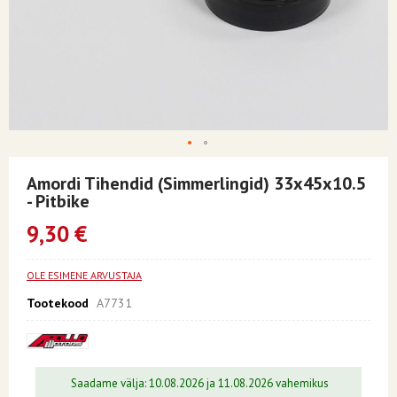
Skip
to
Amordi Tihendid (simmerlingid) 33x45x10.5
the
- Pitbike
beginning
of
9,30 €
the
images
gallery
OLE ESIMENE ARVUSTAJA
Tootekood
A7731
Saadame välja: 10.08.2026 ja 11.08.2026 vahemikus