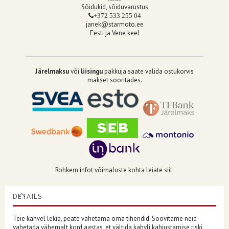
Sõidukid, sõiduvarustus
+372 533 255 04
janek@starmoto.ee
Eesti ja Vene keel
Järelmaksu
või
liisingu
pakkuja saate valida ostukorvis
makset sooritades.
Rohkem infot võimaluste kohta leiate siit.
DETAILS
Teie kahvel lekib, peate vahetama oma tihendid. Soovitame neid
vahetada vähemalt kord aastas, et vältida kahvli kahjustamise riski.