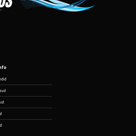
nfo
ndid
sud
sid
d
d