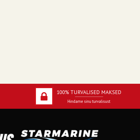
100% TURVALISED MAKSED
Hindame sinu turvalisust