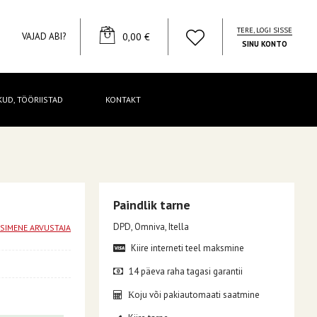
TERE, LOGI SISSE
YOUR CART
VAJAD ABI?
0,00 €
SINU KONTO
KUD, TÖÖRIISTAD
KONTAKT
Paindlik tarne
DPD, Omniva, Itella
ESIMENE ARVUSTAJA
Kiire interneti teel maksmine
14 päeva raha tagasi garantii
oju või pakiautomaati saatmine
K