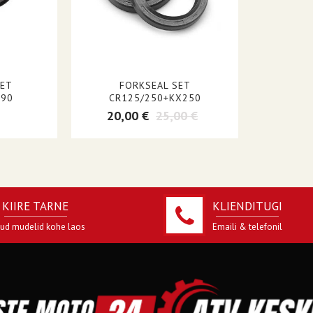
SET
FORKSEAL SET
490
CR125/250+KX250
20,00 €
25,00 €
KIIRE TARNE
KLIENDITUGI
jud mudelid kohe laos
Emaili & telefonil