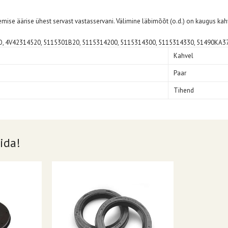
mise äärise ühest servast vastasservani. Välimine läbimõõt (o.d.) on kaugus kahvl
, 4V42314520, 5115301B20, 5115314200, 5115314300, 5115314330, 51490KA3
Kahvel
Paar
Tihend
ida!