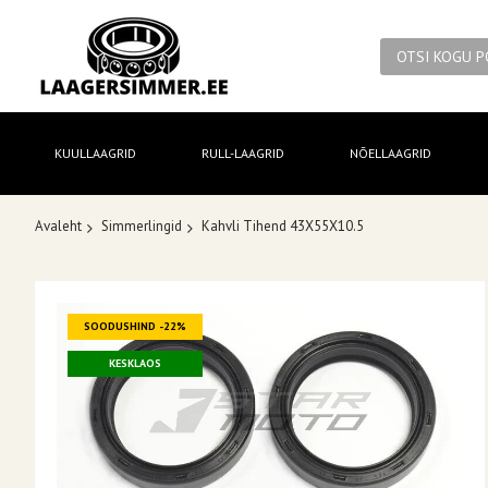
KUULLAAGRID
RULL-LAAGRID
NÕELLAAGRID
Avaleht
Simmerlingid
Kahvli Tihend 43X55X10.5
Skip
SOODUSHIND -22%
to
the
KESKLAOS
end
of
the
images
gallery