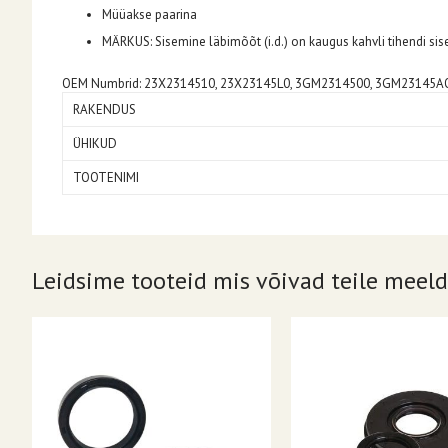
Müüakse paarina
MÄRKUS: Sisemine läbimõõt (i.d.) on kaugus kahvli tihendi sise
OEM Numbrid: 23X2314510, 23X23145L0, 3GM2314500, 3GM23145AO
RAKENDUS
ÜHIKUD
TOOTENIMI
Leidsime tooteid mis võivad teile meeld