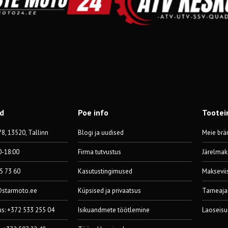
od
Poe info
Tootei
8, 13520, Tallinn
Blogi ja uudised
Meie brä
0-18:00
Firma tutvustus
Järelmak
55 73 60
Kasutustingimused
Maksevii
@starmoto.ee
Küpsised ja privaatsus
Tarneaja
us: +372 533 255 04
Isikuandmete töötlemine
Laoseisu