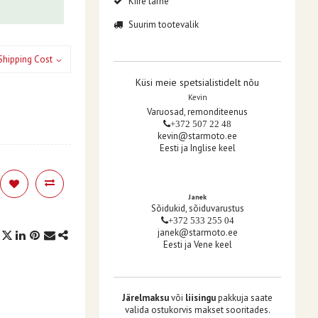
Kiire tarne
Suurim tootevalik
Shipping Cost
Küsi meie spetsialistidelt nõu
Kevin
Varuosad, remonditeenus
+372 507 22 48
kevin@starmoto.ee
Eesti ja Inglise keel
Janek
Sõidukid, sõiduvarustus
+372 533 255 04
janek@starmoto.ee
Eesti ja Vene keel
Järelmaksu
või
liisingu
pakkuja saate
valida ostukorvis makset sooritades.