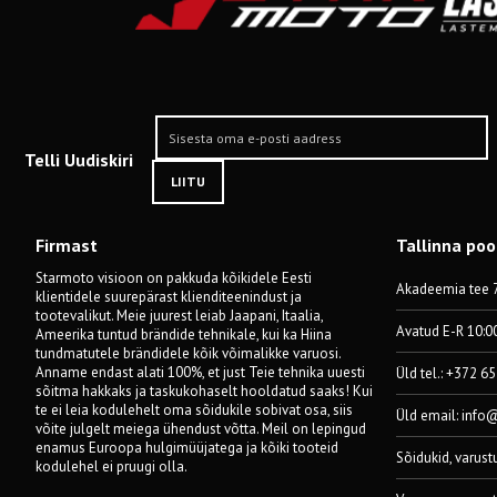
Telli Uudiskiri
LIITU
Firmast
Tallinna po
Starmoto visioon on pakkuda kõikidele Eesti
Akadeemia tee 7
klientidele suurepärast klienditeenindust ja
tootevalikut. Meie juurest leiab Jaapani, Itaalia,
Avatud E-R 10:0
Ameerika tuntud brändide tehnikale, kui ka Hiina
tundmatutele brändidele kõik võimalikke varuosi.
Anname endast alati 100%, et just Teie tehnika uuesti
Üld tel.: +372 6
sõitma hakkaks ja taskukohaselt hooldatud saaks! Kui
te ei leia kodulehelt oma sõidukile sobivat osa, siis
Üld email:
info
võite julgelt meiega ühendust võtta. Meil on lepingud
enamus Euroopa hulgimüüjatega ja kõiki tooteid
Sõidukid, varust
kodulehel ei pruugi olla.