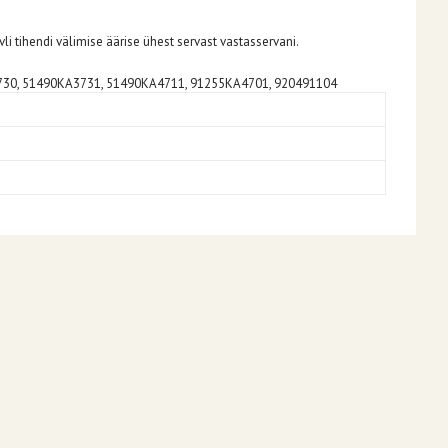
i tihendi välimise äärise ühest servast vastasservani.
730, 51490KA3731, 51490KA4711, 91255KA4701, 920491104