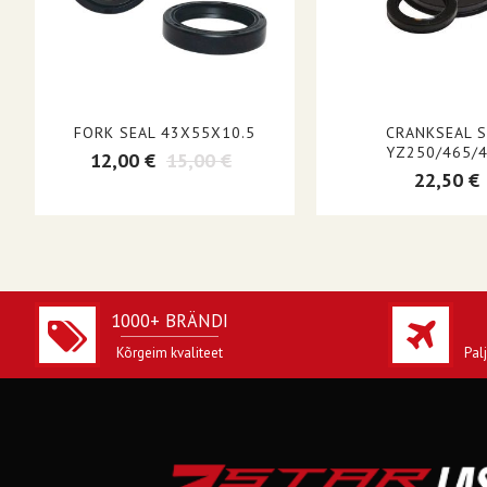
FORK SEAL 43X55X10.5
CRANKSEAL 
YZ250/465/
12,00 €
15,00 €
22,50 €
1000+ BRÄNDI
Kõrgeim kvaliteet
Pal