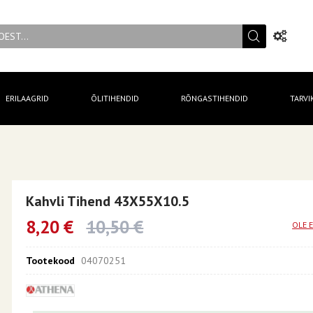
ERILAAGRID
ÕLITIHENDID
RÕNGASTIHENDID
TARVI
Kahvli Tihend 43X55X10.5
8,20 €
10,50 €
OLE 
Tootekood
04070251