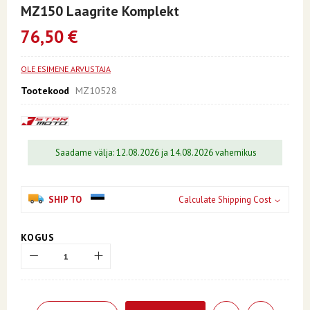
to
MZ150 Laagrite Komplekt
the
beginning
76,50 €
of
the
images
OLE ESIMENE ARVUSTAJA
gallery
Tootekood
MZ10528
Saadame välja: 12.08.2026 ja 14.08.2026 vahemikus
SHIP TO
Calculate Shipping Cost
KOGUS