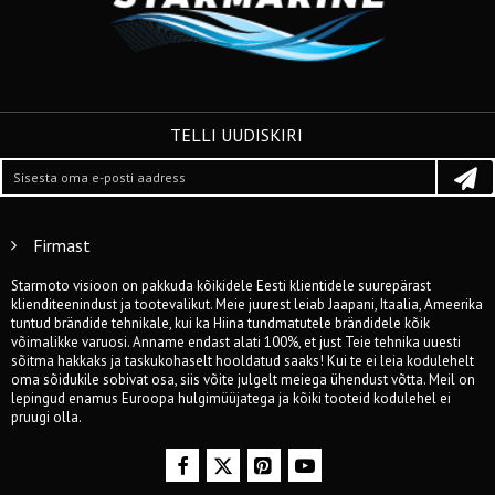
TELLI UUDISKIRI
Firmast
Starmoto visioon on pakkuda kõikidele Eesti klientidele suurepärast
klienditeenindust ja tootevalikut. Meie juurest leiab Jaapani, Itaalia, Ameerika
tuntud brändide tehnikale, kui ka Hiina tundmatutele brändidele kõik
võimalikke varuosi. Anname endast alati 100%, et just Teie tehnika uuesti
sõitma hakkaks ja taskukohaselt hooldatud saaks! Kui te ei leia kodulehelt
oma sõidukile sobivat osa, siis võite julgelt meiega ühendust võtta. Meil on
lepingud enamus Euroopa hulgimüüjatega ja kõiki tooteid kodulehel ei
pruugi olla.