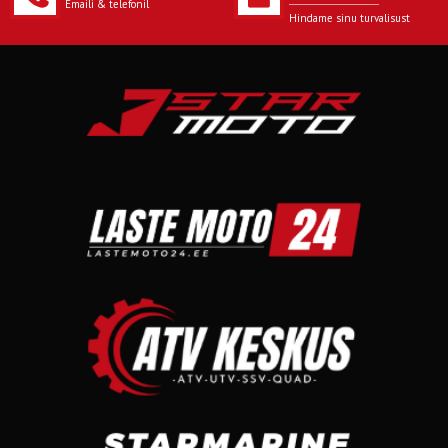
Emaili & telefonil
Hindame sinu turvalisust