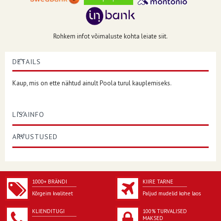
Rohkem infot võimaluste kohta leiate siit.
DETAILS
Kaup, mis on ette nähtud ainult Poola turul kauplemiseks.
LISAINFO
ARVUSTUSED
1000+ BRÄNDI
KIIRE TARNE
Kõrgeim kvaliteet
Paljud mudelid kohe laos
KLIENDITUGI
100% TURVALISED
MAKSED