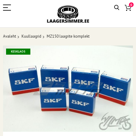
0
Avaleht
Kuullaagrid
MZ150 laagrite komplekt
Skip
KESKLAOS
to
the
end
of
the
images
gallery
Skip