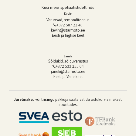
Küsi meie spetsialistidelt nõu
Kevin
Varuosad, remonditeenus
+372 507 22 48
kevin@starmoto.ee
Eesti ja Inglise keel
Janek
Sõidukid, sõiduvarustus
+372 533 255 04
janek@starmoto.ee
Eesti ja Vene keel
Järelmaksu
või
liisingu
pakkuja saate valida ostukorvis makset
sooritades.