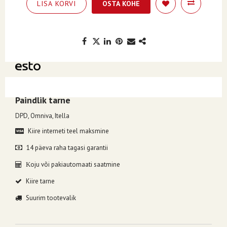
LISA KORVI
OSTA KOHE
Kuumakse alates 6.50€, valides makseviisiks ESTO järelmaks.
Paindlik tarne
DPD, Omniva, Itella
Kiire interneti teel maksmine
14 päeva raha tagasi garantii
oju või pakiautomaati saatmine
K
Kiire tarne
Suurim tootevalik