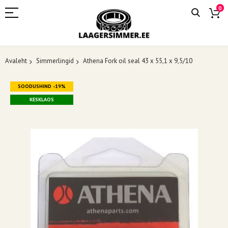
0
Avaleht
Simmerlingid
Athena Fork oil seal 43 x 55,1 x 9,5/10
Skip
SOODUSHIND -19%
to
the
KESKLAOS
end
of
the
images
gallery