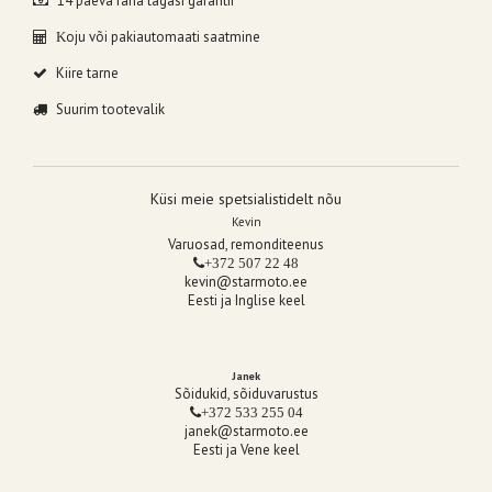
14 päeva raha tagasi garantii
oju või pakiautomaati saatmine
K
Kiire tarne
Suurim tootevalik
Küsi meie spetsialistidelt nõu
Kevin
Varuosad, remonditeenus
+372 507 22 48
kevin@starmoto.ee
Eesti ja Inglise keel
Janek
Sõidukid, sõiduvarustus
+372 533 255 04
janek@starmoto.ee
Eesti ja Vene keel