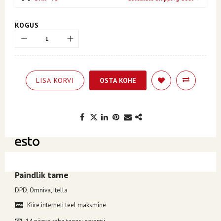
KOGUS
LISA KORVI
OSTA KOHE
Kuumakse alates 3.57€, valides makseviisiks ESTO järelmaks.
Paindlik tarne
DPD, Omniva, Itella
Kiire interneti teel maksmine