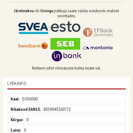
Järelmaksu
või
liisingu
pakkuja saate valida ostukorvis makset
sooritades.
Rohkem infot võimaluste kohta leiate siit.
LISAINFO
Lisainfo
0.050000
8050043260772
0
0