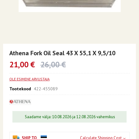
Skip
to
Athena Fork Oil Seal 43 X 55,1 X 9,5/10
the
beginning
21,00 €
26,00 €
of
the
images
OLE ESIMENE ARVUSTAJA
gallery
Tootekood
422-455089
Saadame välja: 10.08.2026 ja 12.08.2026 vahemikus
SHIP TO
Calculate Shipping Cost