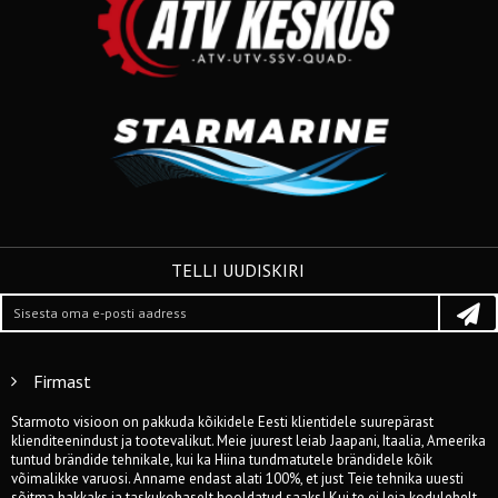
TELLI UUDISKIRI
Firmast
Starmoto visioon on pakkuda kõikidele Eesti klientidele suurepärast
klienditeenindust ja tootevalikut. Meie juurest leiab Jaapani, Itaalia, Ameerika
tuntud brändide tehnikale, kui ka Hiina tundmatutele brändidele kõik
võimalikke varuosi. Anname endast alati 100%, et just Teie tehnika uuesti
sõitma hakkaks ja taskukohaselt hooldatud saaks! Kui te ei leia kodulehelt