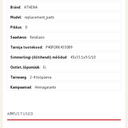
ATHENA
replacement_parts
0
Kesklaos
P40FORK455089
43x55.1x9.5/10
Ei
2-4 tööpäeva
Hinnagarantii
ARVUSTUSED