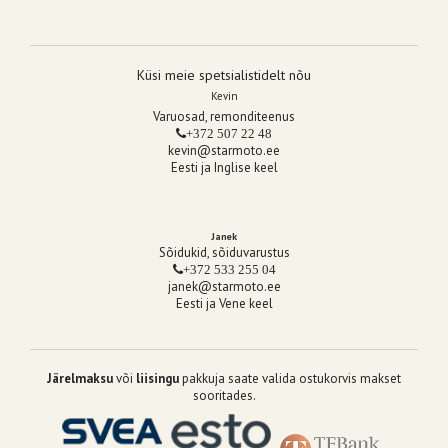
Küsi meie spetsialistidelt nõu
Kevin
Varuosad, remonditeenus
+372 507 22 48
kevin@starmoto.ee
Eesti ja Inglise keel
Janek
Sõidukid, sõiduvarustus
+372 533 255 04
janek@starmoto.ee
Eesti ja Vene keel
Järelmaksu
või
liisingu
pakkuja saate valida ostukorvis makset
sooritades.