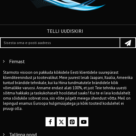
TELLI UUDISKIRI
Firmast
Starmoto visioon on pakkuda kõikidele Eesti klientidele suurepärast
klienditeenindust ja tootevalikut. Meie juurest leiab Jaapani, Itaalia, Ameerika
tuntud brändide tehnikale, kui ka Hiina tundmatutele brändidele kõik
võimalikke varuosi. Anname endast alati 100%, et just Teie tehnika uuesti
sõitma hakkaks ja taskukohaselt hooldatud saaks! Kui te ei leia kodulehelt
oma sõidukile sobivat osa, siis võite julgelt meiega ühendust võtta. Meil on
lepingud enamus Euroopa hulgimüüjatega ja kõiki tooteid kodulehel ei
pruugi olla.
Tallinna pood