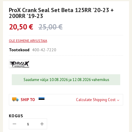
Skip
to
ProX Crank Seal Set Beta 125RR '20-23 +
the
200RR '19-23
beginning
of
20,50 €
25,00 €
the
images
gallery
OLE ESIMENE ARVUSTAJA
Tootekood
400-42-7220
Saadame välja: 10.08.2026 ja 12.08.2026 vahemikus
SHIP TO
Calculate Shipping Cost
KOGUS