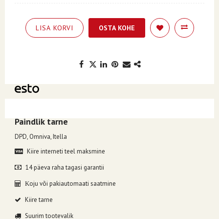
LISA KORVI
OSTA KOHE
Kuumakse alates 3.49€, valides makseviisiks ESTO järelmaks.
Paindlik tarne
DPD, Omniva, Itella
Kiire interneti teel maksmine
14 päeva raha tagasi garantii
oju või pakiautomaati saatmine
K
Kiire tarne
Suurim tootevalik