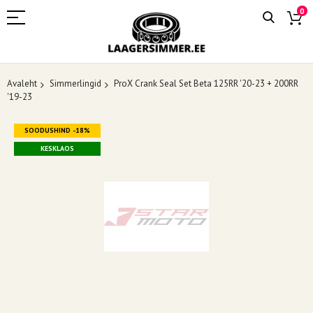
0
Avaleht
Simmerlingid
ProX Crank Seal Set Beta 125RR '20-23 + 200RR
'19-23
Skip
SOODUSHIND -18%
to
the
KESKLAOS
end
of
the
images
gallery