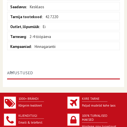
Kesklaos
42.7220
Ei
2-4 tööpäeva
Hinnagarantii
ARVUSTUSED
1000+ BRÄNDI
KIIRE TARNE
Kõrgeim kvaliteet
Paljud mudelid kohe laos
KLIENDITUGI
100% TURVALISED
MAKSED
Emaili & telefonil
Hindame sinu turvalisust