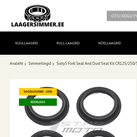
KUULLAAGRID
RULL-LAAGRID
NÕELLAAGRID
Avaleht
Simmerlingid
Sixty5 Fork Seal And Dust Seal Kit CR125/25
Skip
SOODUSHIND -20%
to
the
KESKLAOS
end
of
the
images
gallery