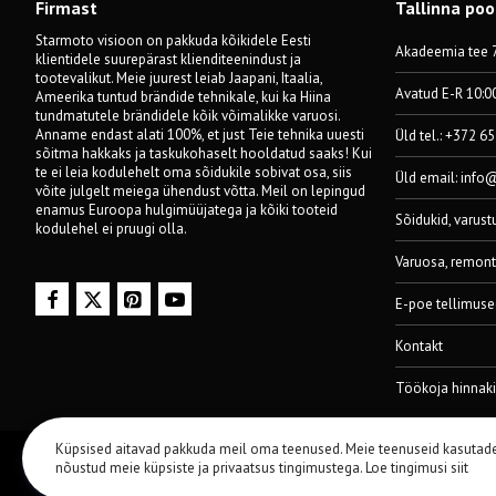
Firmast
Tallinna po
Starmoto visioon on pakkuda kõikidele Eesti
Akadeemia tee 7
klientidele suurepärast klienditeenindust ja
tootevalikut. Meie juurest leiab Jaapani, Itaalia,
Avatud E-R 10:0
Ameerika tuntud brändide tehnikale, kui ka Hiina
tundmatutele brändidele kõik võimalikke varuosi.
Anname endast alati 100%, et just Teie tehnika uuesti
Üld tel.: +372 6
sõitma hakkaks ja taskukohaselt hooldatud saaks! Kui
te ei leia kodulehelt oma sõidukile sobivat osa, siis
Üld email:
info
võite julgelt meiega ühendust võtta. Meil on lepingud
enamus Euroopa hulgimüüjatega ja kõiki tooteid
Sõidukid, varust
kodulehel ei pruugi olla.
Varuosa, remont
E-poe tellimuse
Kontakt
Töökoja hinnaki
Küpsised aitavad pakkuda meil oma teenused. Meie teenuseid kasutad
© 2014-2024 Starmoto OÜ
nõustud meie küpsiste ja privaatsus tingimustega.
Loe tingimusi siit