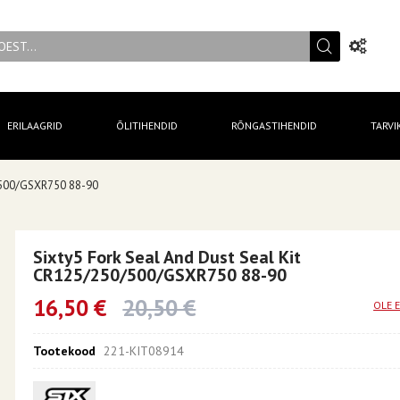
ERILAAGRID
ÕLITIHENDID
RÕNGASTIHENDID
TARVI
0/500/GSXR750 88-90
Sixty5 Fork Seal And Dust Seal Kit
CR125/250/500/GSXR750 88-90
16,50 €
20,50 €
OLE 
Tootekood
221-KIT08914