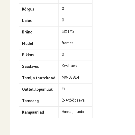
0
Kõrgus
0
Laius
SIXTY5
Bränd
frames
Mudel
0
Pikkus
Kesklaos
Saadavus
MX-08914
Tarnija tootekood
Ei
Outlet, lõpumüük
2-4 tööpäeva
Tarneaeg
Hinnagarantii
Kampaaniad