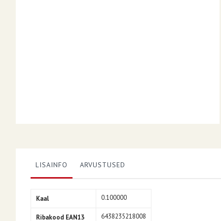
LISAINFO
ARVUSTUSED
Lisainfo
0.100000
Kaal
6438235218008
Ribakood EAN13