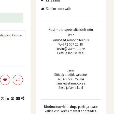
Kiire tarne
Suurim tootevalik
Küsi meie spetsialistidelt nõu
Shipping Cost
Kevin
Varuosad, remonditeenus
+372 507 22 48
kevin@starmoto.ee
Eesti ja Inglise keel
Janek
Sõidukid, sõiduvarustus
+372 533 255 04
janek@starmoto.ee
Eesti ja Vene keel
Järelmaksu
või
liisingu
pakkuja saate
valida ostukorvis makset sooritades.