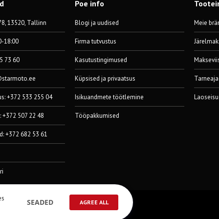
od
Poe info
Tootei
8, 13520, Tallinn
Blogi ja uudised
Meie brä
0-18:00
Firma tutvustus
Järelmak
55 73 60
Kasutustingimused
Maksevii
@starmoto.ee
Küpsised ja privaatsus
Tarneaja
us: +372 533 255 04
Isikuandmete töötlemine
Laoseisu
: +372 507 22 48
Tööpakkumised
d: +372 682 53 61
ri
es
SEADED
AGREE ALL