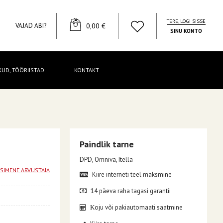
TERE, LOGI SISSE
YOUR CART
VAJAD ABI?
0,00 €
SINU KONTO
KUD, TÖÖRIISTAD
KONTAKT
Paindlik tarne
DPD, Omniva, Itella
ESIMENE ARVUSTAJA
Kiire interneti teel maksmine
14 päeva raha tagasi garantii
oju või pakiautomaati saatmine
K