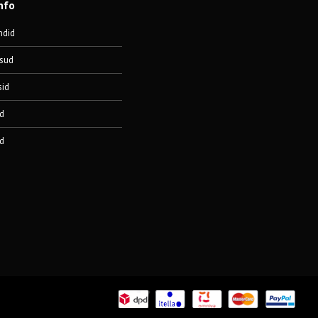
nfo
ndid
sud
sid
d
d