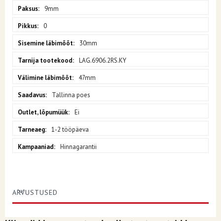
9mm
0
30mm
LAG.6906.2RS.KY
47mm
Tallinna poes
Ei
1-2 tööpäeva
Hinnagarantii
ARVUSTUSED