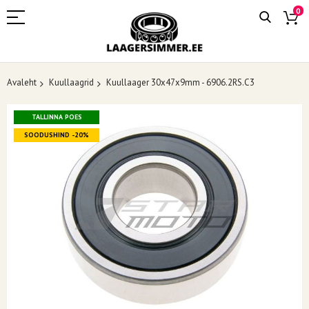
0
Avaleht
Kuullaagrid
Kuullaager 30x47x9mm - 6906.2RS.C3
Skip
TALLINNA POES
to
the
SOODUSHIND -20%
end
of
the
images
gallery