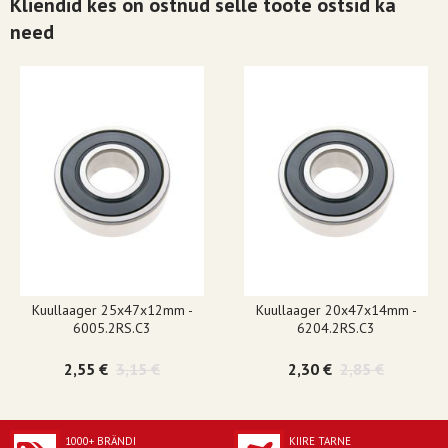
Kliendid kes on ostnud selle toote ostsid ka
need
Kuullaager 25x47x12mm -
Kuullaager 20x47x14mm -
6005.2RS.C3
6204.2RS.C3
2,55 €
3,15 €
2,30 €
2,85 €
1000+ BRÄNDI
KIIRE TARNE