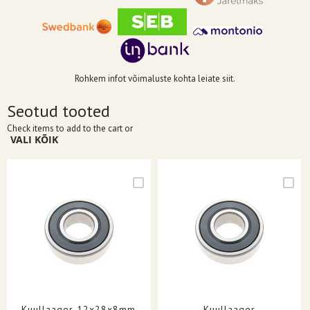
Rohkem infot võimaluste kohta leiate siit.
Seotud tooted
Check items to add to the cart or
VALI KÕIK
Kuullaager 12x28x8mm
Kuullaager