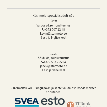
Küsi meie spetsialistidelt nõu
Kevin
Varuosad, remonditeenus
+372 507 22 48
kevin@starmoto.ee
Eesti ja Inglise keel
Janek
Sõidukid, sõiduvarustus
+372 533 255 04
janek@starmoto.ee
Eesti ja Vene keel
Järelmaksu
või
liisingu
pakkuja saate valida ostukorvis makset
sooritades.