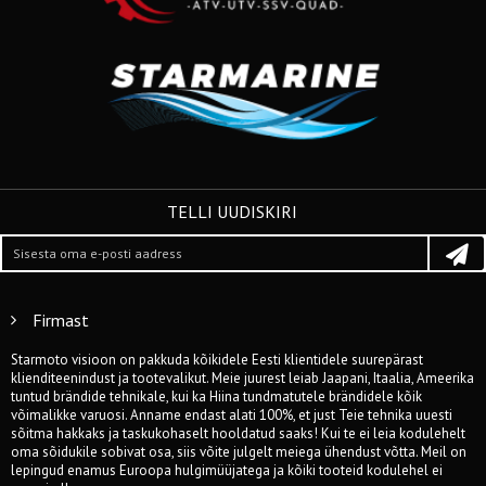
TELLI UUDISKIRI
Firmast
Starmoto visioon on pakkuda kõikidele Eesti klientidele suurepärast
klienditeenindust ja tootevalikut. Meie juurest leiab Jaapani, Itaalia, Ameerika
tuntud brändide tehnikale, kui ka Hiina tundmatutele brändidele kõik
võimalikke varuosi. Anname endast alati 100%, et just Teie tehnika uuesti
sõitma hakkaks ja taskukohaselt hooldatud saaks! Kui te ei leia kodulehelt
oma sõidukile sobivat osa, siis võite julgelt meiega ühendust võtta. Meil on
lepingud enamus Euroopa hulgimüüjatega ja kõiki tooteid kodulehel ei