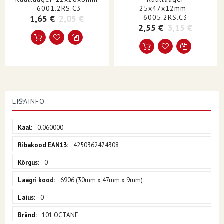
- 6001.2RS.C3
25x47x12mm -
1,65 €
2,05 €
6005.2RS.C3
2,55 €
3,15 €
LISAINFO
Lisainfo
0.060000
4250362474308
0
6906 (30mm x 47mm x 9mm)
0
101 OCTANE