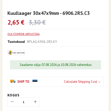
Skip
to
Kuullaager 30x47x9mm - 6906.2RS.C3
the
beginning
2,65 €
3,30 €
of
the
images
OLE ESIMENE ARVUSTAJA
gallery
Tootekood
RPLAG.6906.2RS.KY
Saadame välja: 07.08.2026 ja 10.08.2026 vahemikus
SHIP TO
Calculate Shipping Cost
KOGUS