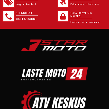
Kõrgeim kvaliteet
Paljud mudelid kohe laos
KLIENDITUGI
100% TURVALISED
MAKSED
Emaili & telefonil
Hindame sinu turvalisust