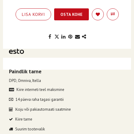
LISA KORVI
OSTA KOHE
Kuumakse alates 0.90€, valides makseviisiks ESTO järelmaks.
Paindlik tarne
DPD, Omniva, Itella
Kiire interneti teel maksmine
14 päeva raha tagasi garantii
oju või pakiautomaati saatmine
K
Kiire tarne
Suurim tootevalik