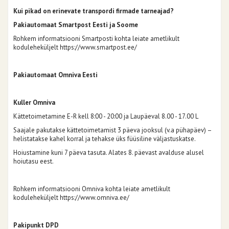
Kui pikad on erinevate transpordi firmade tarneajad?
Pakiautomaat Smartpost Eesti ja Soome
Rohkem informatsiooni Smartposti kohta leiate ametlikult
koduleheküljelt
https://www.smartpost.ee/
Pakiautomaat Omniva Eesti
Kuller Omniva
Kättetoimetamine E-R kell 8:00 - 20:00 ja Laupäeval 8.00 - 17.00 L
Saajale pakutakse kättetoimetamist 3 päeva jooksul (v.a pühapäev) –
helistatakse kahel korral ja tehakse üks füüsiline väljastuskatse.
Hoiustamine kuni 7 päeva tasuta. Alates 8. päevast avalduse alusel
hoiutasu eest.
Rohkem informatsiooni Omniva kohta leiate ametlikult
koduleheküljelt
https://www.omniva.ee/
Pakipunkt DPD