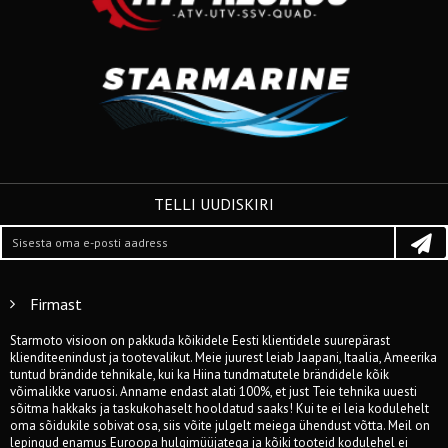
TELLI UUDISKIRI
Firmast
Starmoto visioon on pakkuda kõikidele Eesti klientidele suurepärast
klienditeenindust ja tootevalikut. Meie juurest leiab Jaapani, Itaalia, Ameerika
tuntud brändide tehnikale, kui ka Hiina tundmatutele brändidele kõik
võimalikke varuosi. Anname endast alati 100%, et just Teie tehnika uuesti
sõitma hakkaks ja taskukohaselt hooldatud saaks! Kui te ei leia kodulehelt
oma sõidukile sobivat osa, siis võite julgelt meiega ühendust võtta. Meil on
lepingud enamus Euroopa hulgimüüjatega ja kõiki tooteid kodulehel ei