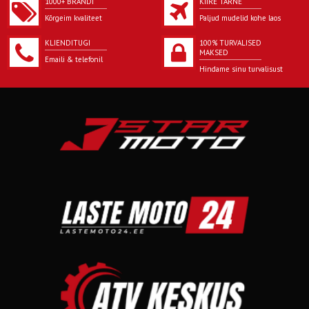
1000+ BRÄNDI
KIIRE TARNE
Kõrgeim kvaliteet
Paljud mudelid kohe laos
KLIENDITUGI
100% TURVALISED
MAKSED
Emaili & telefonil
Hindame sinu turvalisust