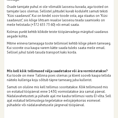
Osade tarnijate puhul ei ole võimalik laoseisu kuvada, aga tooted on
tarnijate laos olemas. Sellistel juhtudel kuvab koduleht samuti teksti
"Küsi saadavust". Kui on kindel soov toode osta, aga staatus on "Küsi
saadavust", siis kõige lihtsam reaalse laoseisu teada saamiseks on
meile helistada (+372 655 73 60) või email saata.
Kolmas punkt kehtib kõikide teiste tööpäevadega märgitud saadavus
aegade kohta.
Mitme erineva tarneajaga toote tellimisel kehtib kõige pikem tarneaeg.
Kui soovite osa kaupa varem kätte saada tuleks saata meile email.
Sellisel juhul tuleb tasuda transport kaks korda.
Mis kell kõik tellimused välja saadetakse või ära vormistatakse?
Kui toode on meie Tallinna poes olemas ja klient soovib kaupa tellida
näiteks kulleriga koju sõltub täpne tarneaeg juba kullerist.
Samuti on oluline mis kell tellimus sooritatakse. Kõik tellimused mis
on esitatud tööpäeval enne 14:30, vormistatakse ära samal päeval.
Nädalavahetusteti ja pühade ajal me kauba tellimusi vastu EI võta. Sell
ajal esitatud tellimustega tegeletakse eelisjärjekorras esimesel
pühadele või nädalavahetusele järgneval tööpäeval.