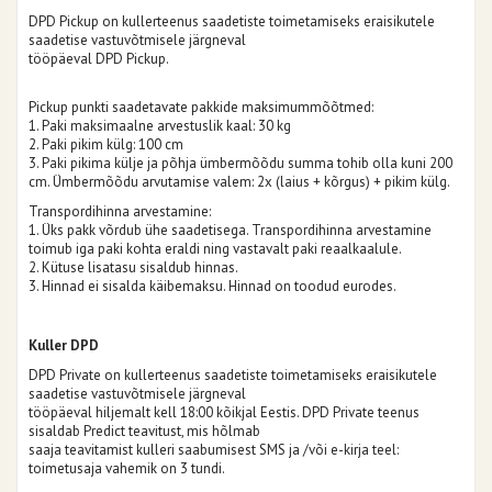
DPD Pickup on kullerteenus saadetiste toimetamiseks eraisikutele
saadetise vastuvõtmisele järgneval
tööpäeval DPD Pickup.
Pickup punkti saadetavate pakkide maksimummõõtmed:
1. Paki maksimaalne arvestuslik kaal: 30 kg
2. Paki pikim külg: 100 cm
3. Paki pikima külje ja põhja ümbermõõdu summa tohib olla kuni 200
cm. Ümbermõõdu arvutamise valem: 2x (laius + kõrgus) + pikim külg.
Transpordihinna arvestamine:
1. Üks pakk võrdub ühe saadetisega. Transpordihinna arvestamine
toimub iga paki kohta eraldi ning vastavalt paki reaalkaalule.
2. Kütuse lisatasu sisaldub hinnas.
3. Hinnad ei sisalda käibemaksu. Hinnad on toodud eurodes.
Kuller DPD
DPD Private on kullerteenus saadetiste toimetamiseks eraisikutele
saadetise vastuvõtmisele järgneval
tööpäeval hiljemalt kell 18:00 kõikjal Eestis. DPD Private teenus
sisaldab Predict teavitust, mis hõlmab
saaja teavitamist kulleri saabumisest SMS ja /või e-kirja teel:
toimetusaja vahemik on 3 tundi.