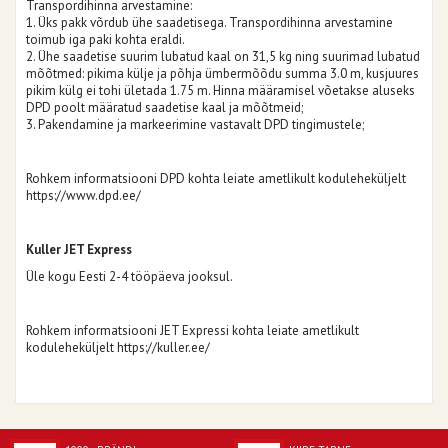
Transpordihinna arvestamine:
1. Üks pakk võrdub ühe saadetisega. Transpordihinna arvestamine
toimub iga paki kohta eraldi.
2. Ühe saadetise suurim lubatud kaal on 31,5 kg ning suurimad lubatud
mõõtmed: pikima külje ja põhja ümbermõõdu summa 3.0 m, kusjuures
pikim külg ei tohi ületada 1.75 m. Hinna määramisel võetakse aluseks
DPD poolt määratud saadetise kaal ja mõõtmeid;
3. Pakendamine ja markeerimine vastavalt DPD tingimustele;
Rohkem informatsiooni DPD kohta leiate ametlikult koduleheküljelt
https://www.dpd.ee/
Kuller JET Express
Üle kogu Eesti 2-4 tööpäeva jooksul.
Rohkem informatsiooni JET Expressi kohta leiate ametlikult
koduleheküljelt
https://kuller.ee/