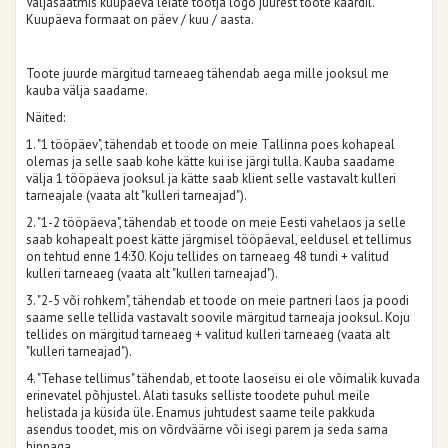
Väljasaatmis kuupäeva leiate tootja logo juurest toote kaardil.
Kuupäeva formaat on päev / kuu / aasta.
Toote juurde märgitud tarneaeg tähendab aega mille jooksul me
kauba välja saadame.
Näited:
1. "1 tööpäev", tähendab et toode on meie Tallinna poes kohapeal
olemas ja selle saab kohe kätte kui ise järgi tulla. Kauba saadame
välja 1 tööpäeva jooksul ja kätte saab klient selle vastavalt kulleri
tarneajale (vaata alt "kulleri tarneajad").
2. "1-2 tööpäeva", tähendab et toode on meie Eesti vahelaos ja selle
saab kohapealt poest kätte järgmisel tööpäeval, eeldusel et tellimus
on tehtud enne 14:30. Koju tellides on tarneaeg 48 tundi + valitud
kulleri tarneaeg (vaata alt "kulleri tarneajad").
3. "2-5 või rohkem", tähendab et toode on meie partneri laos ja poodi
saame selle tellida vastavalt soovile märgitud tarneaja jooksul. Koju
tellides on märgitud tarneaeg + valitud kulleri tarneaeg (vaata alt
"kulleri tarneajad").
4. "Tehase tellimus" tähendab, et toote laoseisu ei ole võimalik kuvada
erinevatel põhjustel. Alati tasuks selliste toodete puhul meile
helistada ja küsida üle. Enamus juhtudest saame teile pakkuda
asendus toodet, mis on võrdväärne või isegi parem ja seda sama
hinnaga.