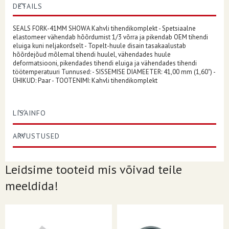
DETAILS
SEALS FORK-41MM SHOWA Kahvli tihendikomplekt - Spetsiaalne
elastomeer vähendab hõõrdumist 1/3 võrra ja pikendab OEM tihendi
eluiga kuni neljakordselt - Topelt-huule disain tasakaalustab
hõõrdejõud mõlemal tihendi huulel, vähendades huule
deformatsiooni, pikendades tihendi eluiga ja vähendades tihendi
töötemperatuuri Tunnused: - SISSEMISE DIAMEETER: 41,00 mm (1,60") -
ÜHIKUD: Paar - TOOTENIMI: Kahvli tihendikomplekt
LISAINFO
ARVUSTUSED
Leidsime tooteid mis võivad teile
meeldida!