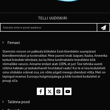
TELLI UUDISKIRI
Firmast
Starmoto visioon on pakkuda kõikidele Eesti klientidele suurepärast
klienditeenindust ja tootevalikut. Meie juurest leiab Jaapani, Itaalia, Ameerika
tuntud brändide tehnikale, kui ka Hiina tundmatutele brändidele kõik
võimalikke varuosi. Anname endast alati 100%, et just Teie tehnika uuesti
sõitma hakkaks ja taskukohaselt hooldatud saaks! Kui te ei leia kodulehelt
oma sõidukile sobivat osa, siis võite julgelt meiega ühendust võtta. Meil on
lepingud enamus Euroopa hulgimüüjatega ja kõiki tooteid kodulehel ei
pruugi olla.
Tallinna pood