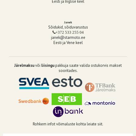
Eesti ja Inglise keel
Janek
Sõidukid, sõiduvarustus
+372 533 255 04
janek@starmoto.ee
Eesti ja Vene keel
Järelmaksu
või
liisingu
pakkuja saate valida ostukorvis makset
sooritades.
Rohkem infot võimaluste kohta leiate siit.