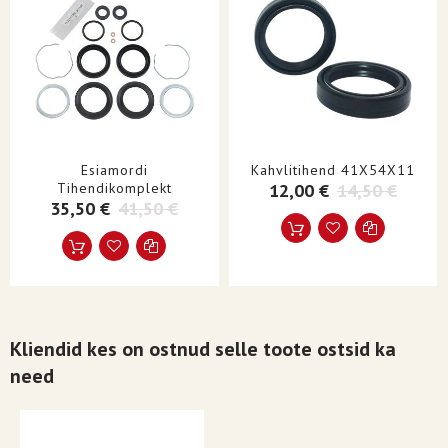
Esiamordi
Kahvlitihend 41X54X11
Tihendikomplekt
12,00 €
14,50 €
35,50 €
41,50 €
Kliendid kes on ostnud selle toote ostsid ka
need