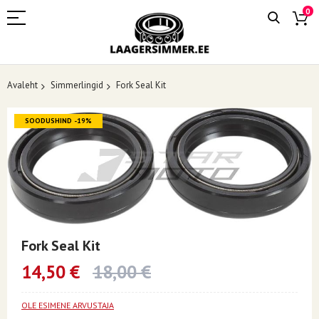
0
Avaleht
Simmerlingid
Fork Seal Kit
Skip
SOODUSHIND -19%
to
the
end
of
the
images
gallery
Skip
to
Fork Seal Kit
the
beginning
14,50 €
18,00 €
of
the
images
OLE ESIMENE ARVUSTAJA
gallery