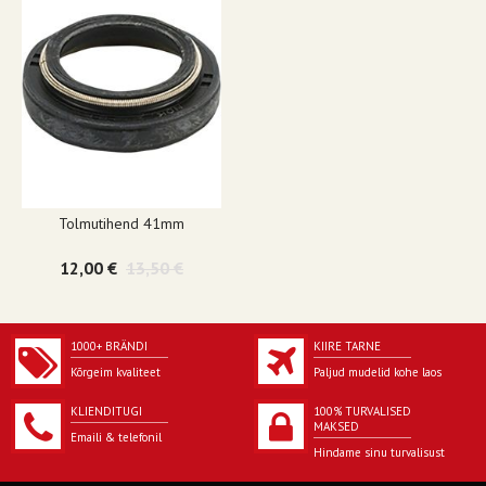
Tolmutihend 41mm
12,00 €
13,50 €
1000+ BRÄNDI
KIIRE TARNE
Kõrgeim kvaliteet
Paljud mudelid kohe laos
KLIENDITUGI
100% TURVALISED
MAKSED
Emaili & telefonil
Hindame sinu turvalisust