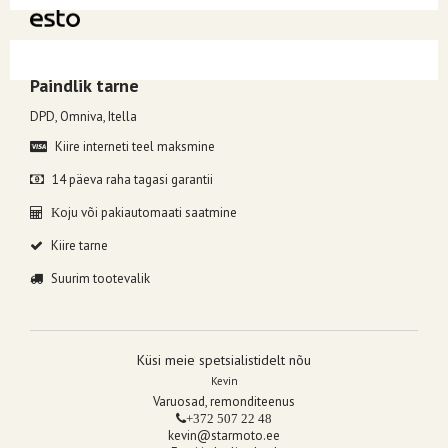
Kuumakse alates 4.93€, valides makseviisiks ESTO järelmaks.
Paindlik tarne
DPD, Omniva, Itella
Kiire interneti teel maksmine
14 päeva raha tagasi garantii
oju või pakiautomaati saatmine
K
Kiire tarne
Suurim tootevalik
Küsi meie spetsialistidelt nõu
Kevin
Varuosad, remonditeenus
+372 507 22 48
kevin@starmoto.ee