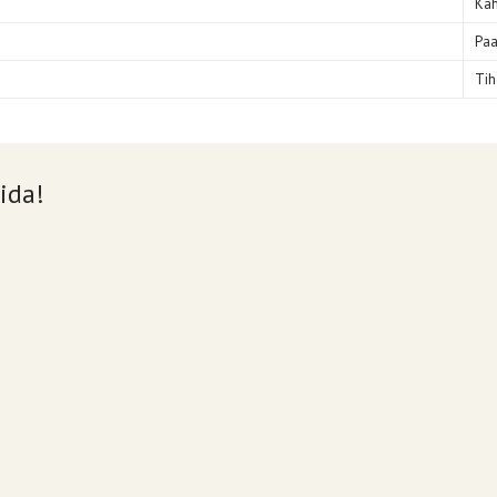
Kah
Paa
Tih
ida!