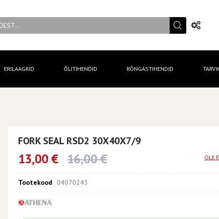
ERILAAGRID
ÕLITIHENDID
RÕNGASTIHENDID
TARVI
FORK SEAL RSD2 30X40X7/9
13,00 €
16,00 €
OLE 
Tootekood
04070243