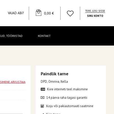
TERE, LOGI SISSE
YOUR CART
VAJAD ABI?
0,00 €
SINU KONTO
KUD, TÖÖRIISTAD
KONTAKT
Paindlik tarne
DPD, Omniva, Itella
ESIMENE ARVUSTAJA
Kiire interneti teel maksmine
14 päeva raha tagasi garantii
oju või pakiautomaati saatmine
K