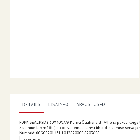
DETAILS
LISAINFO
ARVUSTUSED
FORK SEAL RSD2 30X40X7/9 Kahvli Õlitihendid - Athena pakub kõige tä
Sisemine läbimõõt (i.d.) on vahemaa kahvli tihendi sisemise serva ja
Numbrid: 00G00201471 1042820000 8203698