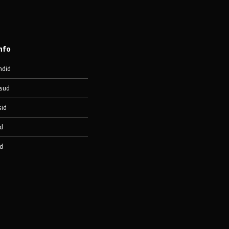
nfo
ndid
sud
sid
d
d