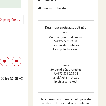
Kiire tarne
Suurim tootevalik
Shipping Cost
Küsi meie spetsialistidelt nõu
Kevin
Varuosad, remonditeenus
+372 507 22 48
kevin@starmoto.ee
Eesti ja Inglise keel
Janek
Sõidukid, sõiduvarustus
+372 533 255 04
janek@starmoto.ee
Eesti ja Vene keel
Järelmaksu
või
liisingu
pakkuja saate
valida ostukorvis makset sooritades.