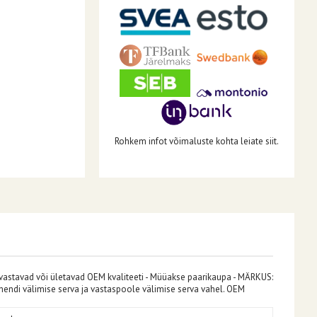
Rohkem infot võimaluste kohta leiate siit.
 vastavad või ületavad OEM kvaliteeti - Müüakse paarikaupa - MÄRKUS:
ihendi välimise serva ja vastaspoole välimise serva vahel. OEM