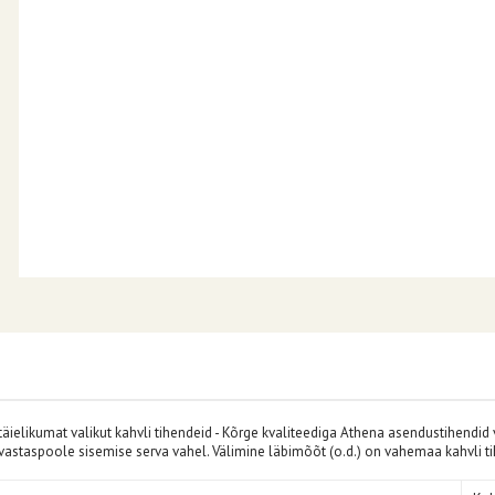
ielikumat valikut kahvli tihendeid - Kõrge kvaliteediga Athena asendustihendid
 vastaspoole sisemise serva vahel. Välimine läbimõõt (o.d.) on vahemaa kahvli t