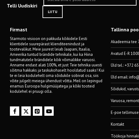
Telli Uudiskiri
LIITU
Firmast
Tallinna po
Starmoto visioon on pakkuda kõikidele Eesti
Akadeemia tee 7
klientidele suurepärast klienditeenindust ja
tootevalikut. Meie juurest leiab Jaapani, Itaalia,
Avatud E-R 10:0
Ameerika tuntud brändide tehnikale, kui ka Hiina
tundmatutele brändidele kõik võimalikke varuosi.
Anname endast alati 100%, et just Teie tehnika uuesti
Üld tel.: +372 6
sõitma hakkaks ja taskukohaselt hooldatud saaks! Kui
te ei leia kodulehelt oma sõidukile sobivat osa, siis
Üld email:
info
võite julgelt meiega ühendust võtta. Meil on lepingud
enamus Euroopa hulgimüüjatega ja kõiki tooteid
Sõidukid, varust
kodulehel ei pruugi olla.
Varuosa, remont
E-poe tellimuse
Kontakt
Töökoja hinnaki