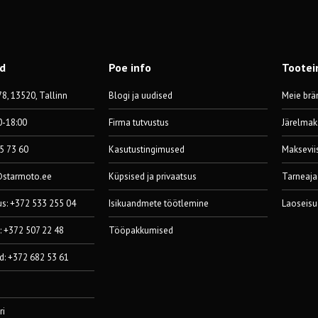
od
Poe info
Tootei
8, 13520, Tallinn
Blogi ja uudised
Meie brä
0-18:00
Firma tutvustus
Järelmak
55 73 60
Kasutustingimused
Maksevii
@starmoto.ee
Küpsised ja privaatsus
Tarneaja
us: +372 533 255 04
Isikuandmete töötlemine
Laoseisu
: +372 507 22 48
Tööpakkumised
d: +372 682 53 61
ri