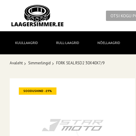
KUULLAAGRID
RULL-LAAGRID
NÕELLAAGRID
Avaleht
Simmerlingid
FORK SEAL RSD2 30X40X7/9
Skip
SOODUSHIND -19%
to
the
end
of
the
images
gallery