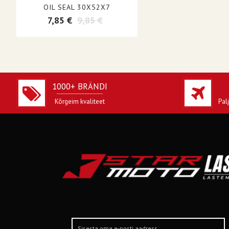
OIL SEAL 30X52X7
7,85 €
9,85 €
1000+ BRÄNDI
Kõrgeim kvaliteet
Pal