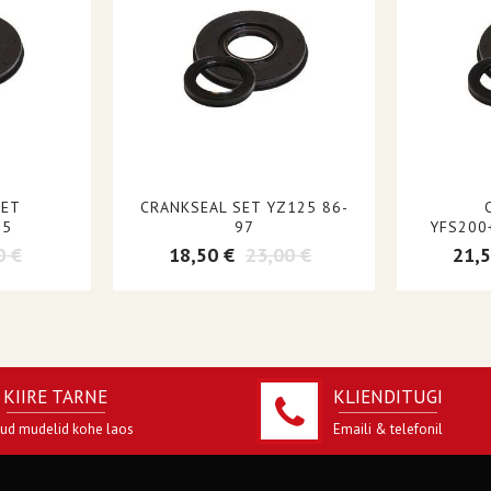
SET
CRANKSEAL SET YZ125 86-
75
97
YFS200
0 €
18,50 €
23,00 €
21,5
KIIRE TARNE
KLIENDITUGI
jud mudelid kohe laos
Emaili & telefonil