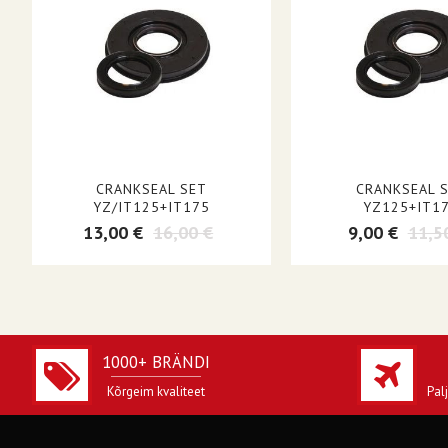
CRANKSEAL SET
CRANKSEAL 
YZ/IT125+IT175
YZ125+IT1
13,00 €
16,00 €
9,00 €
11,5
1000+ BRÄNDI
Kõrgeim kvaliteet
Pal