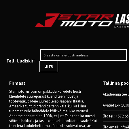
Telli Uudiskiri
LIITU
Firmast
Tallinna po
Starmoto visioon on pakkuda kõikidele Eesti
Akadeemia tee 7
klientidele suurepärast klienditeenindust ja
tootevalikut. Meie juurest leiab Jaapani, Itaalia,
Avatud E-R 10:0
Ameerika tuntud brändide tehnikale, kui ka Hiina
tundmatutele brändidele kõik võimalikke varuosi.
Anname endast alati 100%, et just Teie tehnika uuesti
Üld tel.: +372 6
sõitma hakkaks ja taskukohaselt hooldatud saaks! Kui
te ei leia kodulehelt oma sõidukile sobivat osa, siis
Üld email:
info