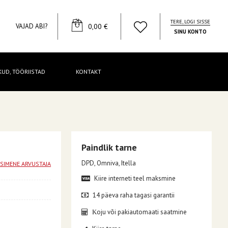
TERE, LOGI SISSE
YOUR CART
VAJAD ABI?
0,00 €
SINU KONTO
KUD, TÖÖRIISTAD
KONTAKT
Paindlik tarne
DPD, Omniva, Itella
ESIMENE ARVUSTAJA
Kiire interneti teel maksmine
14 päeva raha tagasi garantii
oju või pakiautomaati saatmine
K