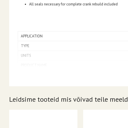
All seals necessary for complete crank rebuild included
APPLICATION
TYPE
UNITS
PRODUCT NAME
Leidsime tooteid mis võivad teile meeld