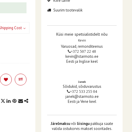
Kiire tarne
Suurim tootevalik
Shipping Cost
Küsi meie spetsialistidelt nõu
Kevin
Varuosad, remonditeenus
+372 507 22 48
kevin@starmoto.ee
Eesti ja Inglise keel
Janek
Sõidukid, sõiduvarustus
+372 533 255 04
janek@starmoto.ee
Eesti ja Vene keel
Järelmaksu
või
liisingu
pakkuja saate
valida ostukorvis makset sooritades.