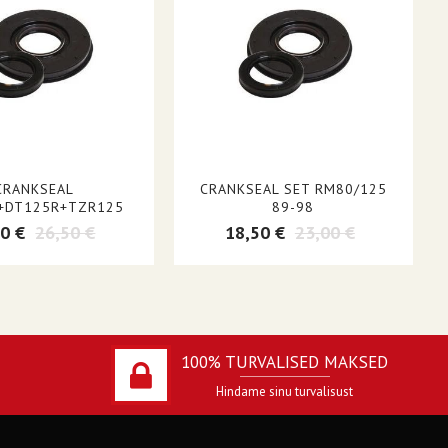
CRANKSEAL
CRANKSEAL SET RM80/125
+DT125R+TZR125
89-98
0 €
26,50 €
18,50 €
23,00 €
100% TURVALISED MAKSED
Hindame sinu turvalisust