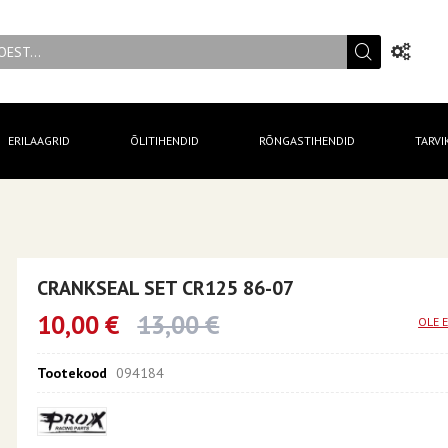
ERILAAGRID
ÕLITIHENDID
RÕNGASTIHENDID
TARVI
CRANKSEAL SET CR125 86-07
10,00 €
13,00 €
OLE 
Tootekood
094184