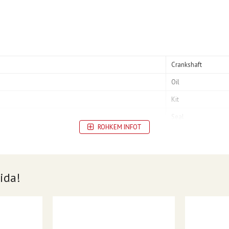
Crankshaft
Oil
Kit
Seal
ROHKEM INFOT
ida!