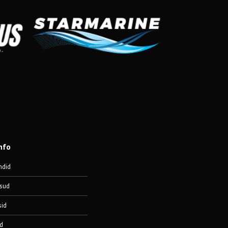
nfo
ndid
sud
sid
d