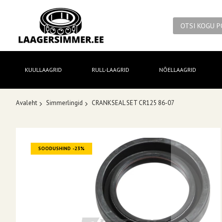
KUULLAAGRID
RULL-LAAGRID
NÕELLAAGRID
Avaleht
Simmerlingid
CRANKSEAL SET CR125 86-07
Skip
SOODUSHIND -23%
to
the
end
of
the
images
gallery