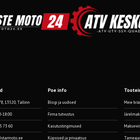
od
Poe info
Tootei
8, 13520, Tallinn
Blogi ja uudised
Meie brä
0-18:00
Firma tutvustus
Järelmak
55 73 60
Kasutustingimused
Maksevii
@starmoto.ee
Küpsised ja privaatsus
Tarneaja