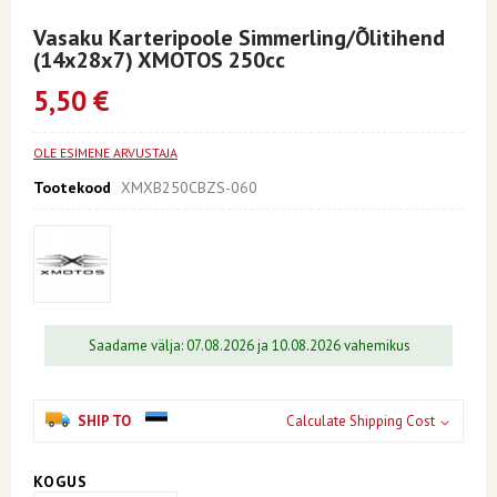
Skip
to
Vasaku Karteripoole Simmerling/õlitihend
the
(14x28x7) XMOTOS 250cc
beginning
of
5,50 €
the
images
gallery
OLE ESIMENE ARVUSTAJA
Tootekood
XMXB250CBZS-060
Saadame välja: 07.08.2026 ja 10.08.2026 vahemikus
SHIP TO
Calculate Shipping Cost
KOGUS