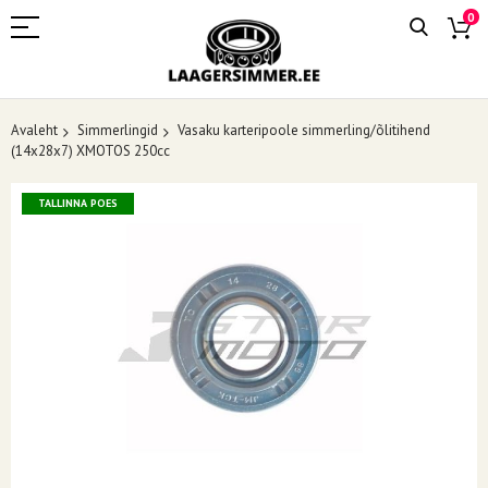
0
Avaleht
Simmerlingid
Vasaku karteripoole simmerling/õlitihend
(14x28x7) XMOTOS 250cc
Skip
TALLINNA POES
to
the
end
of
the
images
gallery