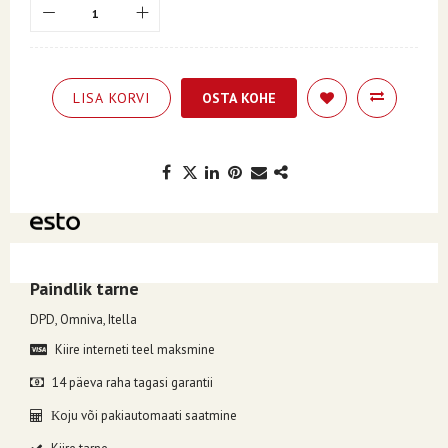
LISA KORVI
OSTA KOHE
Kuumakse alates 1.87€, valides makseviisiks ESTO järelmaks.
Paindlik tarne
DPD, Omniva, Itella
Kiire interneti teel maksmine
14 päeva raha tagasi garantii
oju või pakiautomaati saatmine
K