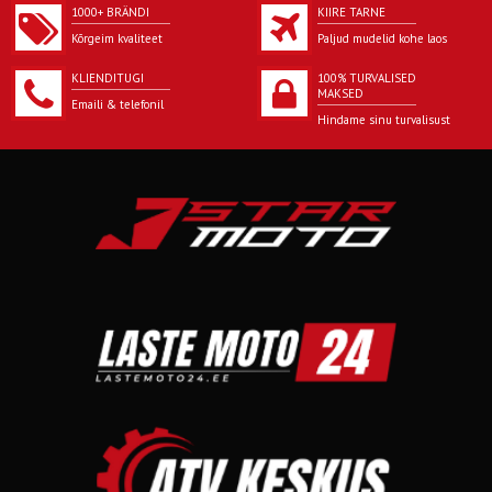
1000+ BRÄNDI
KIIRE TARNE
Kõrgeim kvaliteet
Paljud mudelid kohe laos
KLIENDITUGI
100% TURVALISED
MAKSED
Emaili & telefonil
Hindame sinu turvalisust