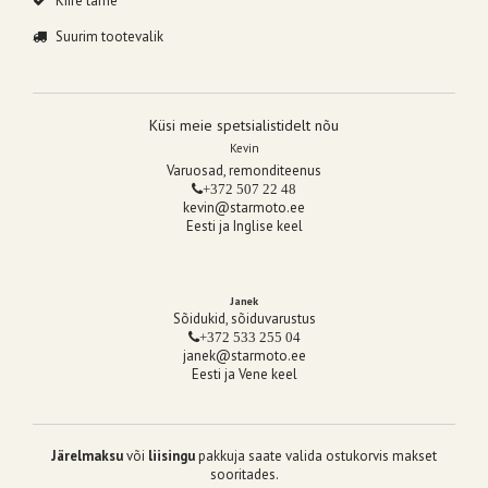
Kiire tarne
Suurim tootevalik
Küsi meie spetsialistidelt nõu
Kevin
Varuosad, remonditeenus
+372 507 22 48
kevin@starmoto.ee
Eesti ja Inglise keel
Janek
Sõidukid, sõiduvarustus
+372 533 255 04
janek@starmoto.ee
Eesti ja Vene keel
Järelmaksu
või
liisingu
pakkuja saate valida ostukorvis makset
sooritades.