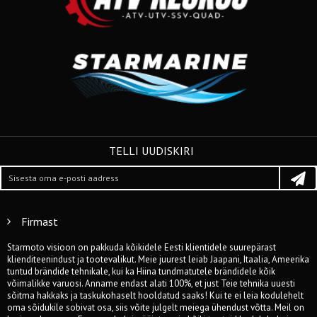
TELLI UUDISKIRI
Firmast
Starmoto visioon on pakkuda kõikidele Eesti klientidele suurepärast
klienditeenindust ja tootevalikut. Meie juurest leiab Jaapani, Itaalia, Ameerika
tuntud brändide tehnikale, kui ka Hiina tundmatutele brändidele kõik
võimalikke varuosi. Anname endast alati 100%, et just Teie tehnika uuesti
sõitma hakkaks ja taskukohaselt hooldatud saaks! Kui te ei leia kodulehelt
oma sõidukile sobivat osa, siis võite julgelt meiega ühendust võtta. Meil on