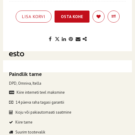
LISA KORVI
OSTA KOHE
Kuumakse alates 2.45€, valides makseviisiks ESTO järelmaks.
Paindlik tarne
DPD, Omniva, Itella
Kiire interneti teel maksmine
14 päeva raha tagasi garantii
oju või pakiautomaati saatmine
K
Kiire tarne
Suurim tootevalik