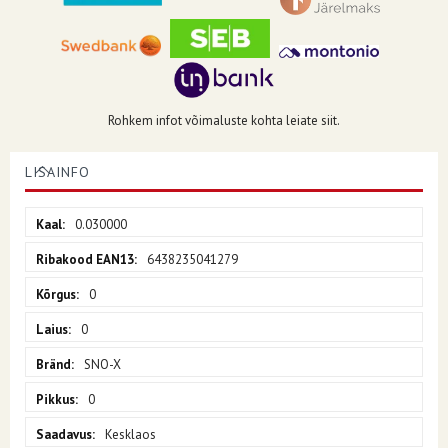
Rohkem infot võimaluste kohta leiate siit.
LISAINFO
Lisainfo
0.030000
6438235041279
0
0
SNO-X
0
Kesklaos