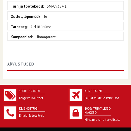
SM-09357-1
Ei
2-4 tööpäeva
Hinnagarantii
ARVUSTUSED
1000+ BRÄNDI
KIIRE TARNE
Kõrgeim kvaliteet
Paljud mudelid kohe laos
KLIENDITUGI
100% TURVALISED
MAKSED
Emaili & telefonil
Hindame sinu turvalisust