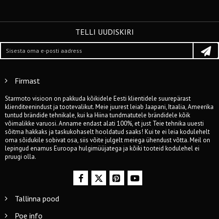
TELLI UUDISKIRI
Firmast
Starmoto visioon on pakkuda kõikidele Eesti klientidele suurepärast
klienditeenindust ja tootevalikut. Meie juurest leiab Jaapani, Itaalia, Ameerika
tuntud brändide tehnikale, kui ka Hiina tundmatutele brändidele kõik
võimalikke varuosi. Anname endast alati 100%, et just Teie tehnika uuesti
sõitma hakkaks ja taskukohaselt hooldatud saaks! Kui te ei leia kodulehelt
oma sõidukile sobivat osa, siis võite julgelt meiega ühendust võtta. Meil on
lepingud enamus Euroopa hulgimüüjatega ja kõiki tooteid kodulehel ei
pruugi olla.
Tallinna pood
Poe info