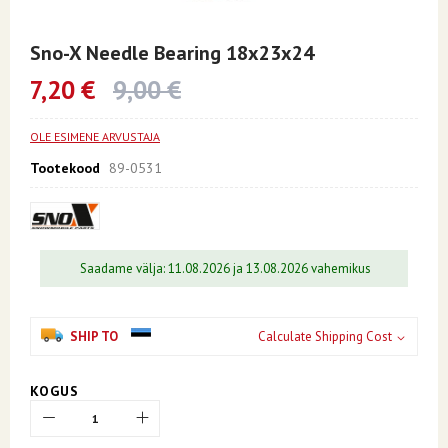
Skip
to
Sno-X Needle Bearing 18x23x24
the
beginning
7,20 €
9,00 €
of
the
images
OLE ESIMENE ARVUSTAJA
gallery
Tootekood
89-0531
Saadame välja: 11.08.2026 ja 13.08.2026 vahemikus
SHIP TO
Calculate Shipping Cost
KOGUS