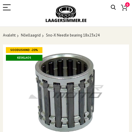
0
Avaleht
Nõellaagrid
Sno-X Needle bearing 18x23x24
Skip
SOODUSHIND -20%
to
the
KESKLAOS
end
of
the
images
gallery