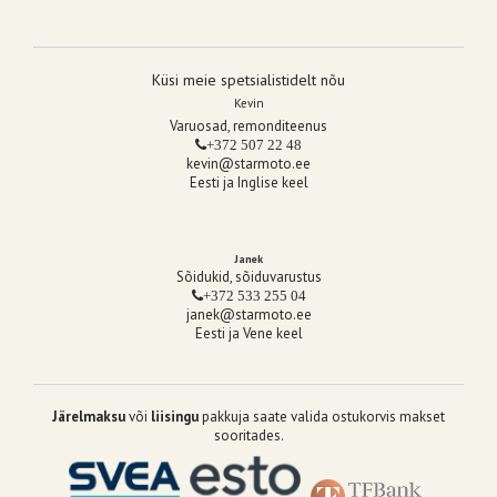
Küsi meie spetsialistidelt nõu
Kevin
Varuosad, remonditeenus
+372 507 22 48
kevin@starmoto.ee
Eesti ja Inglise keel
Janek
Sõidukid, sõiduvarustus
+372 533 255 04
janek@starmoto.ee
Eesti ja Vene keel
Järelmaksu
või
liisingu
pakkuja saate valida ostukorvis makset
sooritades.