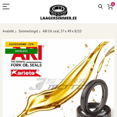
0
Avaleht
Simmerlingid
ARI Oil seal, 37 x 49 x 8/10
Skip
SOODUSHIND -21%
to
the
KESKLAOS
end
of
the
images
gallery