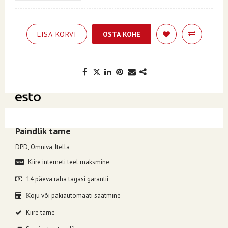
LISA KORVI
OSTA KOHE
Kuumakse alates 5.27€, valides makseviisiks ESTO järelmaks.
Paindlik tarne
DPD, Omniva, Itella
Kiire interneti teel maksmine
14 päeva raha tagasi garantii
oju või pakiautomaati saatmine
K
Kiire tarne