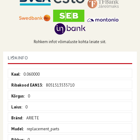
Rohkem infot võimaluste kohta leiate siit.
LISAINFO
Lisainfo
0.060000
8051513535710
0
0
ARIETE
replacement_parts
0