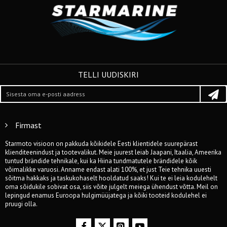
TELLI UUDISKIRI
Firmast
Starmoto visioon on pakkuda kõikidele Eesti klientidele suurepärast
klienditeenindust ja tootevalikut. Meie juurest leiab Jaapani, Itaalia, Ameerika
tuntud brändide tehnikale, kui ka Hiina tundmatutele brändidele kõik
võimalikke varuosi. Anname endast alati 100%, et just Teie tehnika uuesti
sõitma hakkaks ja taskukohaselt hooldatud saaks! Kui te ei leia kodulehelt
oma sõidukile sobivat osa, siis võite julgelt meiega ühendust võtta. Meil on
lepingud enamus Euroopa hulgimüüjatega ja kõiki tooteid kodulehel ei
pruugi olla.