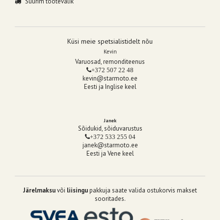
Suurim tootevalik
Küsi meie spetsialistidelt nõu
Kevin
Varuosad, remonditeenus
+372 507 22 48
kevin@starmoto.ee
Eesti ja Inglise keel
Janek
Sõidukid, sõiduvarustus
+372 533 255 04
janek@starmoto.ee
Eesti ja Vene keel
Järelmaksu
või
liisingu
pakkuja saate valida ostukorvis makset
sooritades.