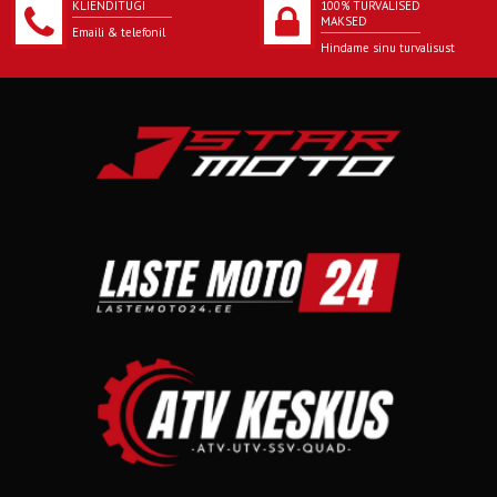
KLIENDITUGI
100% TURVALISED
MAKSED
Emaili & telefonil
Hindame sinu turvalisust