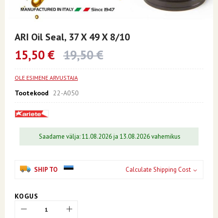
Skip
to
ARI Oil Seal, 37 X 49 X 8/10
the
beginning
15,50 €
19,50 €
of
the
images
OLE ESIMENE ARVUSTAJA
gallery
Tootekood
22-A050
Saadame välja: 11.08.2026 ja 13.08.2026 vahemikus
SHIP TO
Calculate Shipping Cost
KOGUS