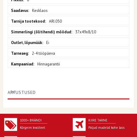
Kesklaos
ARI.050
37x49x8/10
Ei
2-4 tööpäeva
Hinnagarantii
ARVUSTUSED
1000+ BRÄNDI
KIIRE TARNE
Kõrgeim kvaliteet
Paljud mudelid kohe laos