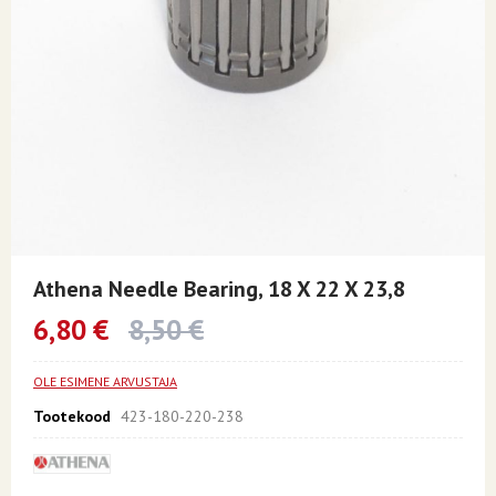
Skip
to
Athena Needle Bearing, 18 X 22 X 23,8
the
beginning
6,80 €
8,50 €
of
the
images
OLE ESIMENE ARVUSTAJA
gallery
Tootekood
423-180-220-238