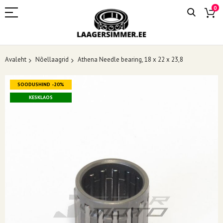
0
Avaleht
Nõellaagrid
Athena Needle bearing, 18 x 22 x 23,8
Skip
SOODUSHIND -20%
to
the
KESKLAOS
end
of
the
images
gallery