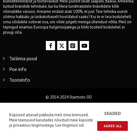
klienditeenindust ja tootevalikut. Meie juurest leiab Jaapani, Itaalia, Ameerika
tuntud brändide tehnikale, kui ka Hiina tundmatutele brändidele kõik
võimalikke varuosi. Anname endast alati 100%, et just Teie tehnika uuesti
sõitma hakkaks ja taskukohaselt hooldatud saaks! Kui te ei leia kodulehelt
oma sõidukile sobivat osa, siis võite julgelt meiega ühendust võtta. Meil on
lepingud enamus Euroopa hulgimüüjatega ja kõiki tooteid kodulehel ei
pruugi olla.
Tallinna pood
Poe info
Tooteinfo
© 2014-2024 Starmoto OÜ
SEADED
Küpsised aitavad pakkuda meil oma teenused.
Meie teenuseid kasutades nõustud meie küpsiste
ja privaatsus tingimustega.
Loe tingimusi siit
AGREE ALL
0