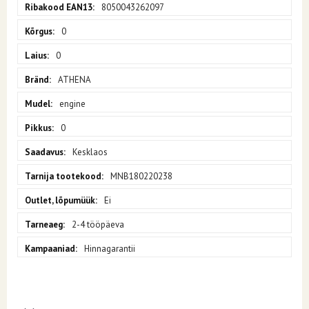
8050043262097
0
0
ATHENA
engine
0
Kesklaos
MNB180220238
Ei
2-4 tööpäeva
Hinnagarantii