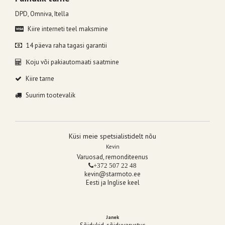
DPD, Omniva, Itella
Kiire interneti teel maksmine
14 päeva raha tagasi garantii
oju või pakiautomaati saatmine
K
Kiire tarne
Suurim tootevalik
Küsi meie spetsialistidelt nõu
Kevin
Varuosad, remonditeenus
+372 507 22 48
kevin@starmoto.ee
Eesti ja Inglise keel
Janek