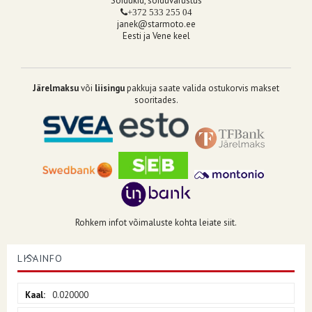
Sõidukid, sõiduvarustus
+372 533 255 04
janek@starmoto.ee
Eesti ja Vene keel
Järelmaksu
või
liisingu
pakkuja saate valida ostukorvis makset
sooritades.
Rohkem infot võimaluste kohta leiate siit.
LISAINFO
Lisainfo
0.020000