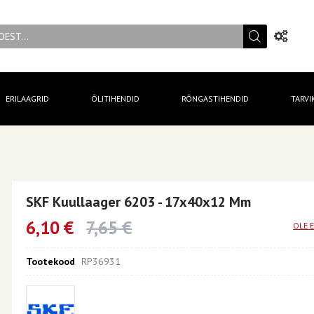
ERILAAGRID
ÕLITIHENDID
RÕNGASTIHENDID
TARVI
SKF Kuullaager 6203 - 17x40x12 Mm
6,10 €
7,65 €
OLE 
Tootekood
RP36931