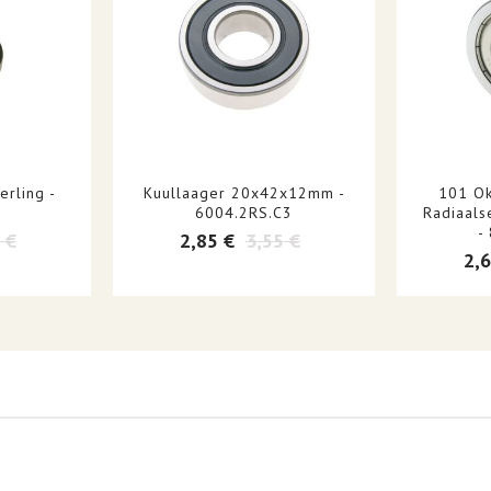
rling -
Kuullaager 20x42x12mm -
101 Ok
6004.2RS.C3
Radiaals
-
 €
2,85 €
3,55 €
2,