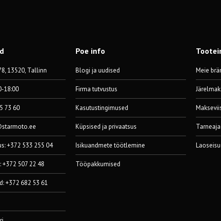
od
Poe info
Tootei
8, 13520, Tallinn
Blogi ja uudised
Meie brä
0-18:00
Firma tutvustus
Järelmak
55 73 60
Kasutustingimused
Maksevii
@starmoto.ee
Küpsised ja privaatsus
Tarneaja
us: +372 533 255 04
Isikuandmete töötlemine
Laoseisu
: +372 507 22 48
Tööpakkumised
d: +372 682 53 61
ri