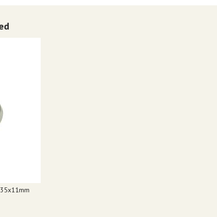
eed
5x35x11mm