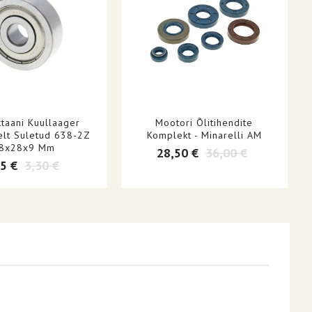
taani Kuullaager
Mootori Õlitihendite
elt Suletud 638-2Z
Komplekt - Minarelli AM
 8x28x9 Mm
28,50 €
36,00 €
65 €
3,30 €