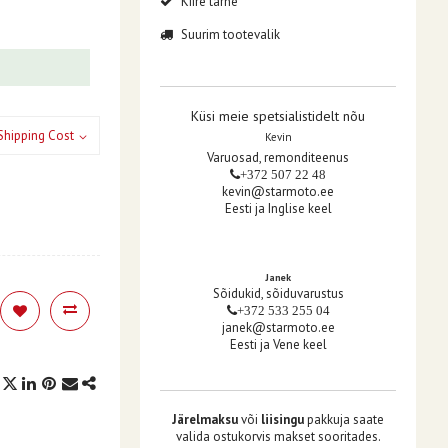
Kiire tarne
Suurim tootevalik
Küsi meie spetsialistidelt nõu
Shipping Cost
Kevin
Varuosad, remonditeenus
+372 507 22 48
kevin@starmoto.ee
Eesti ja Inglise keel
Janek
Sõidukid, sõiduvarustus
+372 533 255 04
janek@starmoto.ee
Eesti ja Vene keel
Järelmaksu
või
liisingu
pakkuja saate
valida ostukorvis makset sooritades.