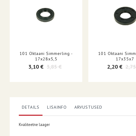
101 Oktaani Simmerling -
101 Oktaani Simme
17x28x5,5
17x35x7
3,10 €
3,85 €
2,20 €
2,75
DETAILS
LISAINFO
ARVUSTUSED
Kvaliteetne laager