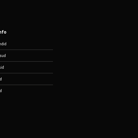
nfo
ndid
sud
sid
d
d