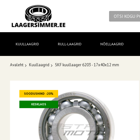
KUULLAAGRID
RULL-LAAGRID
NÕELLAAGRID
Avaleht
Kuullaagrid
SKF kuullaager 6203 - 17x40x12 mm
Skip
SOODUSHIND -20%
to
the
KESKLAOS
end
of
the
images
gallery