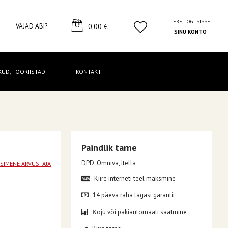
TERE, LOGI SISSE
YOUR CART
VAJAD ABI?
0,00 €
SINU KONTO
KUD, TÖÖRIISTAD
KONTAKT
Paindlik tarne
DPD, Omniva, Itella
ESIMENE ARVUSTAJA
Kiire interneti teel maksmine
14 päeva raha tagasi garantii
oju või pakiautomaati saatmine
K