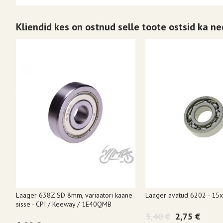
Kliendid kes on ostnud selle toote ostsid ka n
Laager 638Z SD 8mm, variaatori kaane
Laager avatud 6202 - 1
sisse - CPI / Keeway / 1E40QMB
3,40 €
2,75 €