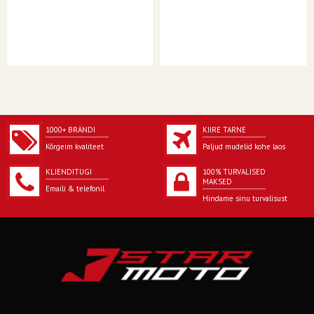
1000+ BRÄNDI
KIIRE TARNE
Kõrgeim kvaliteet
Paljud mudelid kohe laos
KLIENDITUGI
100% TURVALISED
MAKSED
Emaili & telefonil
Hindame sinu turvalisust