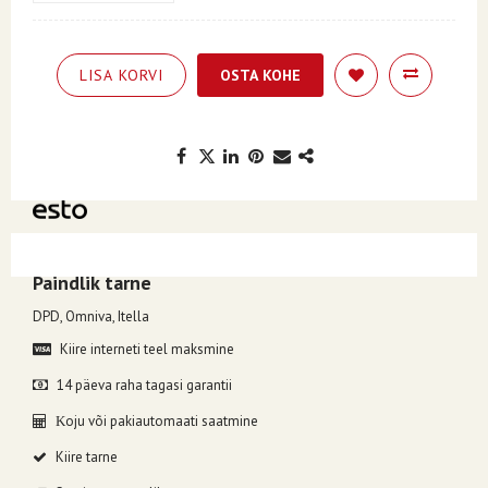
LISA KORVI
OSTA KOHE
Kuumakse alates 0.68€, valides makseviisiks ESTO järelmaks.
Paindlik tarne
DPD, Omniva, Itella
Kiire interneti teel maksmine
14 päeva raha tagasi garantii
oju või pakiautomaati saatmine
K
Kiire tarne