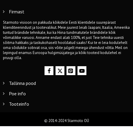
Firmast
Starmoto visioon on pakkuda kõikidele Eesti klientidele suurepärast
klienditeenindust ja tootevalikut. Meie juurest leiab Jaapani, Itaalia, Ameerika
tuntud brändide tehnikale, kui ka Hiina tundmatutele brändidele kõik
võimalikke varuosi. Anname endast alati 100%, et just Teie tehnika uuesti
sõitma hakkaks ja taskukohaselt hooldatud saaks! Kui te ei leia kodulehelt
oma sõidukile sobivat osa, siis võite julgelt meiega ühendust võtta. Meil on
lepingud enamus Euroopa hulgimüüjatega ja kõiki tooteid kodulehel ei
pruugi olla.
Tallinna pood
Poe info
Tooteinfo
© 2014-2024 Starmoto OÜ