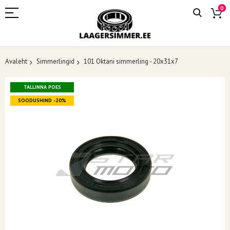
0
Avaleht
Simmerlingid
101 Oktani simmerling - 20x31x7
Skip
TALLINNA POES
to
the
SOODUSHIND -20%
end
of
the
images
gallery