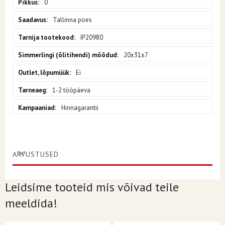
0
Tallinna poes
IP20980
20x31x7
Ei
1-2 tööpäeva
Hinnagarantii
ARVUSTUSED
Leidsime tooteid mis võivad teile
meeldida!