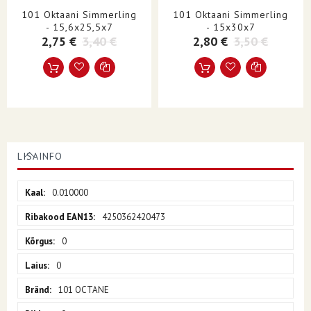
101 Oktaani Simmerling
101 Oktaani Simmerling
- 15,6x25,5x7
- 15x30x7
2,75 €
3,40 €
2,80 €
3,50 €
LISAINFO
Lisainfo
0.010000
4250362420473
0
0
101 OCTANE