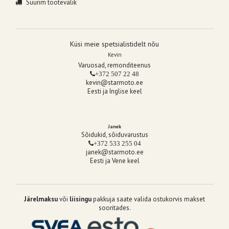
Suurim tootevalik
Küsi meie spetsialistidelt nõu
Kevin
Varuosad, remonditeenus
+372 507 22 48
kevin@starmoto.ee
Eesti ja Inglise keel
Janek
Sõidukid, sõiduvarustus
+372 533 255 04
janek@starmoto.ee
Eesti ja Vene keel
Järelmaksu
või
liisingu
pakkuja saate valida ostukorvis makset
sooritades.