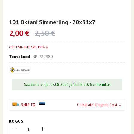
Skip
to
101 Oktani Simmerling - 20x31x7
the
beginning
2,00 €
2,50 €
of
the
images
OLE ESIMENE ARVUSTAJA
gallery
Tootekood
RPIP20980
Saadame välja: 07.08.2026 ja 10.08.2026 vahemikus
SHIP TO
Calculate Shipping Cost
KOGUS