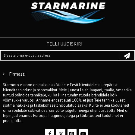
TELLI UUDISKIRI
Firmast
Starmoto visioon on pakkuda kõikidele Eesti klientidele suurepärast
klienditeenindust ja tootevalikut. Meie juurest leiab Jaapani, Itaalia, Ameerika
tuntud brändide tehnikale, kui ka Hiina tundmatutele brändidele kõik
võimalikke varuosi. Anname endast alati 100%, et just Teie tehnika uuesti
sõitma hakkaks ja taskukohaselt hooldatud saaks! Kui te ei leia kodulehelt
oma sõidukile sobivat osa, siis võite julgelt meiega ühendust võtta. Meil on
lepingud enamus Euroopa hulgimüüjatega ja kõiki tooteid kodulehel ei
pruugi olla.