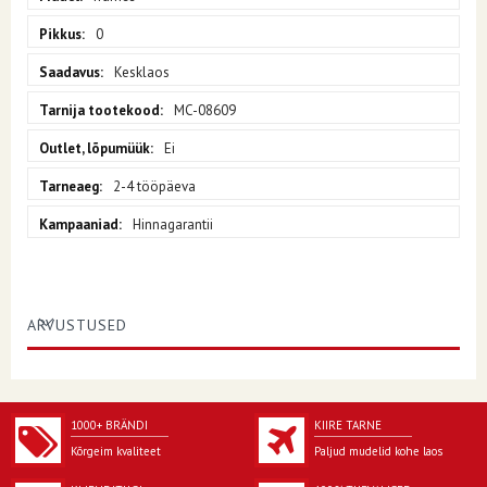
0
Kesklaos
MC-08609
Ei
2-4 tööpäeva
Hinnagarantii
ARVUSTUSED
1000+ BRÄNDI
KIIRE TARNE
Kõrgeim kvaliteet
Paljud mudelid kohe laos