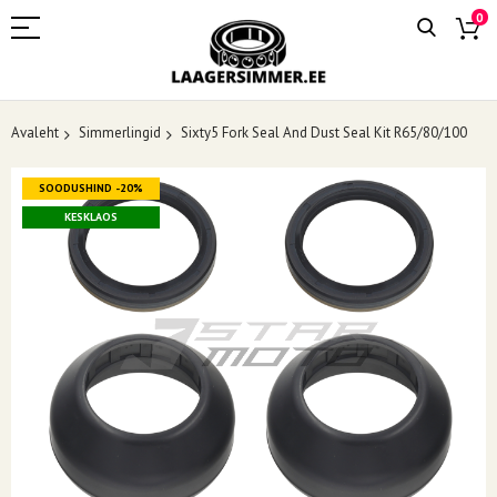
0
Avaleht
Simmerlingid
Sixty5 Fork Seal And Dust Seal Kit R65/80/100
Skip
SOODUSHIND -20%
to
the
KESKLAOS
end
of
the
images
gallery