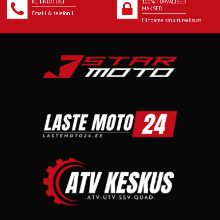
KLIENDITUGI
100% TURVALISED
MAKSED
Emaili & telefonil
Hindame sinu turvalisust