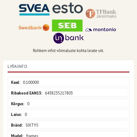
Rohkem infot võimaluste kohta leiate siit.
LISAINFO
Lisainfo
0.100000
6438235217803
0
0
SIXTY5
frames