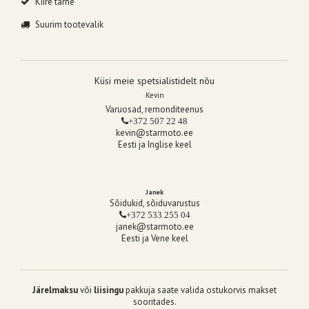
Kiire tarne
Suurim tootevalik
Küsi meie spetsialistidelt nõu
Kevin
Varuosad, remonditeenus
+372 507 22 48
kevin@starmoto.ee
Eesti ja Inglise keel
Janek
Sõidukid, sõiduvarustus
+372 533 255 04
janek@starmoto.ee
Eesti ja Vene keel
Järelmaksu
või
liisingu
pakkuja saate valida ostukorvis makset
sooritades.