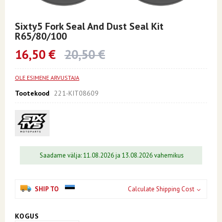
Skip
to
Sixty5 Fork Seal And Dust Seal Kit
the
R65/80/100
beginning
of
16,50 €
20,50 €
the
images
gallery
OLE ESIMENE ARVUSTAJA
Tootekood
221-KIT08609
Saadame välja: 11.08.2026 ja 13.08.2026 vahemikus
SHIP TO
Calculate Shipping Cost
KOGUS