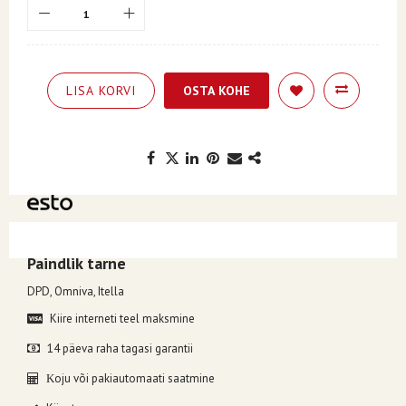
LISA KORVI
OSTA KOHE
Kuumakse alates 5.61€, valides makseviisiks ESTO järelmaks.
Paindlik tarne
DPD, Omniva, Itella
Kiire interneti teel maksmine
14 päeva raha tagasi garantii
oju või pakiautomaati saatmine
K