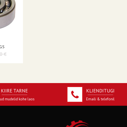
GS
0 €
KIIRE TARNE
KLIENDITUGI
jud mudelid kohe laos
Emaili & telefonil