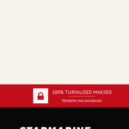
100% TURVALISED MAKSED
Hindame sinu turvalisust