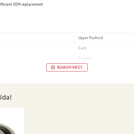
 efficient OEM replacement
Upper Pushrod
Each
Bearing
ROHKEM INFOT
ida!