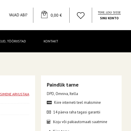
TERE, LOGI SISSE
YOUR CART
VAJAD ABI?
0,00 €
SINU KONTO
KUD, TÖÖRIISTAD
KONTAKT
Paindlik tarne
DPD, Omniva, Itella
ESIMENE ARVUSTAJA
Kiire interneti teel maksmine
14 päeva raha tagasi garantii
oju või pakiautomaati saatmine
K