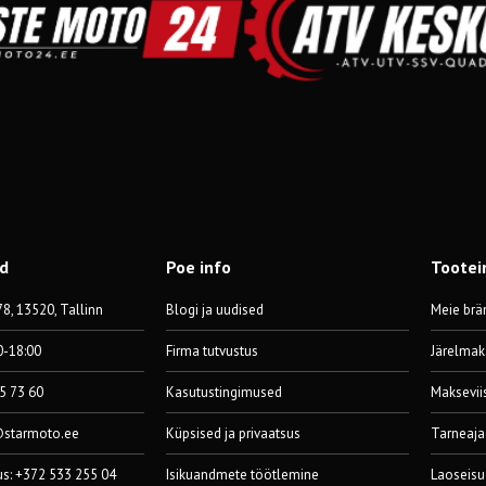
od
Poe info
Tootei
8, 13520, Tallinn
Blogi ja uudised
Meie brä
0-18:00
Firma tutvustus
Järelmak
55 73 60
Kasutustingimused
Maksevii
@starmoto.ee
Küpsised ja privaatsus
Tarneaja
us: +372 533 255 04
Isikuandmete töötlemine
Laoseisu