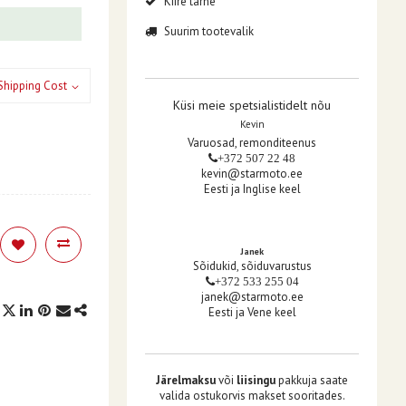
Kiire tarne
Suurim tootevalik
Shipping Cost
Küsi meie spetsialistidelt nõu
Kevin
Varuosad, remonditeenus
+372 507 22 48
kevin@starmoto.ee
Eesti ja Inglise keel
Janek
Sõidukid, sõiduvarustus
+372 533 255 04
janek@starmoto.ee
Eesti ja Vene keel
Järelmaksu
või
liisingu
pakkuja saate
valida ostukorvis makset sooritades.