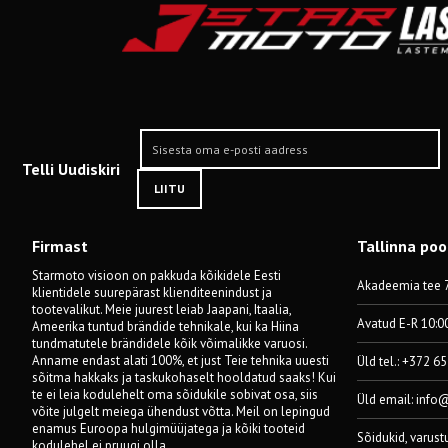
Telli Uudiskiri
LIITU
Firmast
Tallinna po
Starmoto visioon on pakkuda kõikidele Eesti
Akadeemia tee 7
klientidele suurepärast klienditeenindust ja
tootevalikut. Meie juurest leiab Jaapani, Itaalia,
Avatud E-R 10:0
Ameerika tuntud brändide tehnikale, kui ka Hiina
tundmatutele brändidele kõik võimalikke varuosi.
Anname endast alati 100%, et just Teie tehnika uuesti
Üld tel.: +372 6
sõitma hakkaks ja taskukohaselt hooldatud saaks! Kui
te ei leia kodulehelt oma sõidukile sobivat osa, siis
Üld email:
info
võite julgelt meiega ühendust võtta. Meil on lepingud
enamus Euroopa hulgimüüjatega ja kõiki tooteid
Sõidukid, varust
kodulehel ei pruugi olla.