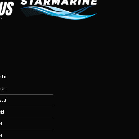
nfo
ndid
sud
sid
d
d