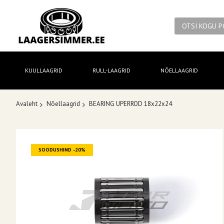
KUULLAAGRID
RULL-LAAGRID
NÕELLAAGRID
Avaleht
Nõellaagrid
BEARING UPERROD 18x22x24
Skip
SOODUSHIND -20%
to
the
end
of
the
images
gallery