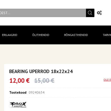
ERILAAGRID
ÕLITIHENDID
RÕNGASTIHENDID
TARVI
BEARING UPERROD 18x22x24
12,00 €
15,00 €
OLE 
Tootekood
09240634