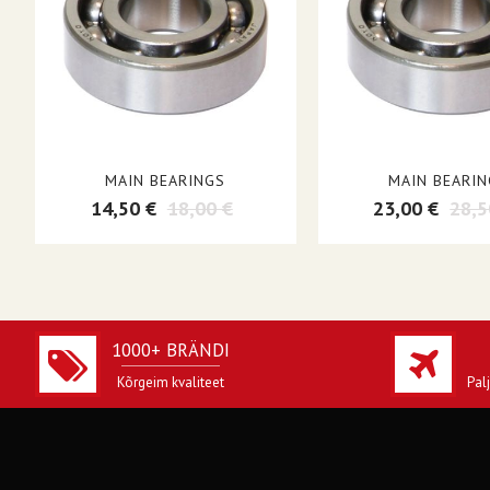
MAIN BEARINGS
MAIN BEARIN
14,50 €
18,00 €
23,00 €
28,5
1000+ BRÄNDI
Kõrgeim kvaliteet
Pal