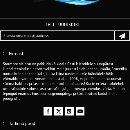
TELLI UUDISKIRI
Firmast
Starmoto visioon on pakkuda kõikidele Eesti klientidele suurepärast
klienditeenindust ja tootevalikut. Meie juurest leiab Jaapani, Itaalia, Ameerika
tuntud brändide tehnikale, kui ka Hiina tundmatutele brändidele kõik
võimalikke varuosi. Anname endast alati 100%, et just Teie tehnika uuesti
sõitma hakkaks ja taskukohaselt hooldatud saaks! Kui te ei leia kodulehelt
oma sõidukile sobivat osa, siis võite julgelt meiega ühendust võtta. Meil on
lepingud enamus Euroopa hulgimüüjatega ja kõiki tooteid kodulehel ei
pruugi olla.
Tallinna pood