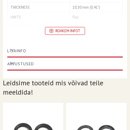
THICKNESS
10,50 mm (0,41")
UNITS
Pair
PRODUCT NAME
Fork Seal
ROHKEM INFOT
LISAINFO
ARVUSTUSED
Leidsime tooteid mis võivad teile
meeldida!