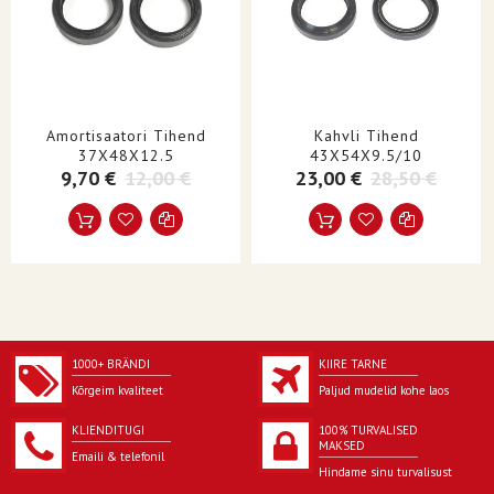
Amortisaatori Tihend
Kahvli Tihend
37X48X12.5
43X54X9.5/10
9,70 €
12,00 €
23,00 €
28,50 €
1000+ BRÄNDI
KIIRE TARNE
Kõrgeim kvaliteet
Paljud mudelid kohe laos
KLIENDITUGI
100% TURVALISED
MAKSED
Emaili & telefonil
Hindame sinu turvalisust