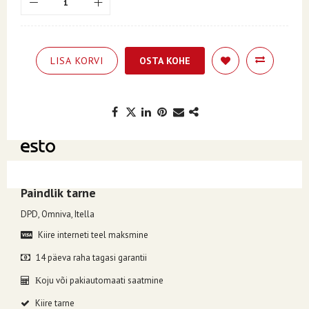
LISA KORVI
OSTA KOHE
Kuumakse alates 5.27€, valides makseviisiks ESTO järelmaks.
Paindlik tarne
DPD, Omniva, Itella
Kiire interneti teel maksmine
14 päeva raha tagasi garantii
oju või pakiautomaati saatmine
K
Kiire tarne