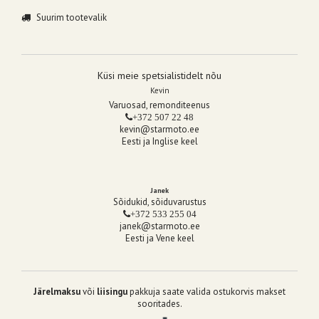
Suurim tootevalik
Küsi meie spetsialistidelt nõu
Kevin
Varuosad, remonditeenus
+372 507 22 48
kevin@starmoto.ee
Eesti ja Inglise keel
Janek
Sõidukid, sõiduvarustus
+372 533 255 04
janek@starmoto.ee
Eesti ja Vene keel
Järelmaksu
või
liisingu
pakkuja saate valida ostukorvis makset
sooritades.