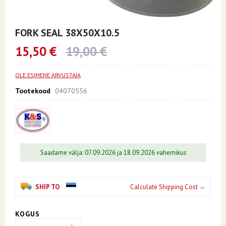
Skip
to
FORK SEAL 38X50X10.5
the
beginning
15,50 €
19,00 €
of
the
images
OLE ESIMENE ARVUSTAJA
gallery
Tootekood
04070556
Saadame välja: 07.09.2026 ja 18.09.2026 vahemikus
SHIP TO
Calculate Shipping Cost
KOGUS