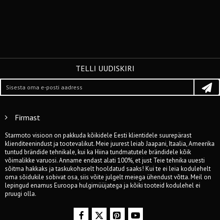
TELLI UUDISKIRI
Firmast
Starmoto visioon on pakkuda kõikidele Eesti klientidele suurepärast
klienditeenindust ja tootevalikut. Meie juurest leiab Jaapani, Itaalia, Ameerika
tuntud brändide tehnikale, kui ka Hiina tundmatutele brändidele kõik
võimalikke varuosi. Anname endast alati 100%, et just Teie tehnika uuesti
sõitma hakkaks ja taskukohaselt hooldatud saaks! Kui te ei leia kodulehelt
oma sõidukile sobivat osa, siis võite julgelt meiega ühendust võtta. Meil on
lepingud enamus Euroopa hulgimüüjatega ja kõiki tooteid kodulehel ei
pruugi olla.