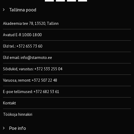
Tallinna pood
Akadeemia tee 78, 13520, Tallinn
Avatud E-R 10:00-18:00
Üld tel.: +372 655 73 60
Üld email:
info@starmoto.ee
Sõidukid, varustus: +372 533 255 04
Varuosa, remont: +372 507 22 48
E-poe tellimused: +372 682 53 61
Kontakt
Töökoja hinnakiri
Poe info