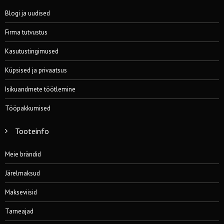
Blogi ja uudised
Firma tutvustus
Kasutustingimused
Küpsised ja privaatsus
Isikuandmete töötlemine
Tööpakkumised
Tooteinfo
Meie brändid
Järelmaksud
Makseviisid
Tarneajad