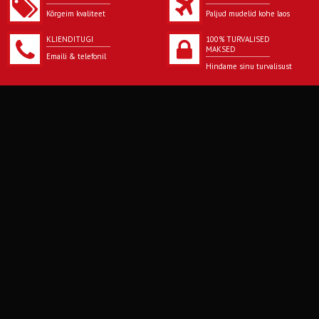
Kõrgeim kvaliteet
Paljud mudelid kohe laos
KLIENDITUGI
100% TURVALISED
MAKSED
Emaili & telefonil
Hindame sinu turvalisust