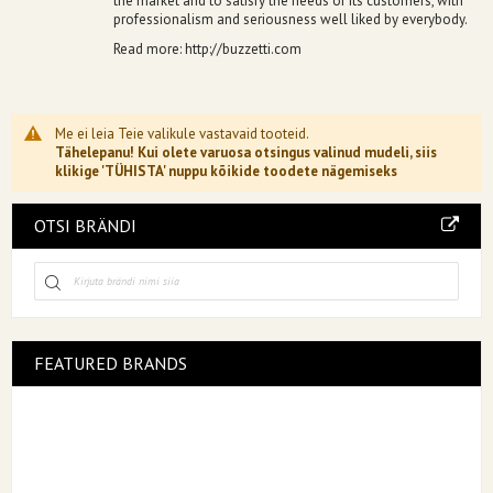
the market and to satisfy the needs of its customers, with
professionalism and seriousness well liked by everybody.
Read more:
http://buzzetti.com
Me ei leia Teie valikule vastavaid tooteid.
Tähelepanu! Kui olete varuosa otsingus valinud mudeli, siis
klikige 'TÜHISTA' nuppu kõikide toodete nägemiseks
OTSI BRÄNDI
FEATURED BRANDS